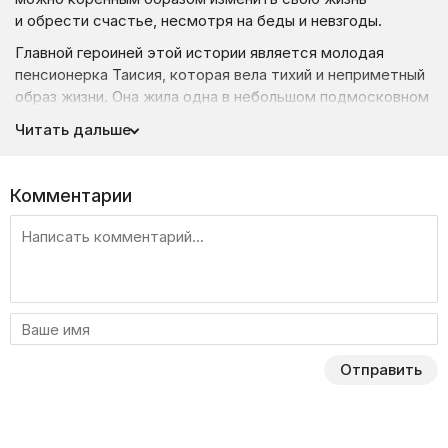
и обрести счастье, несмотря на беды и невзгоды.
Главной героиней этой истории является молодая
пенсионерка Таисия, которая вела тихий и неприметный
образ жизни. Она жила одна в небольшом подмосковном
городке в неприглядном деревянном доме, который уже
Читать дальше
практически разваливался. Однажды в том бараке
случился пожар, а его жителям удалось чудом уцелеть
и спастись. Местных жителей, которые оказались без
Комментарии
крыши над головой, переселили в пансионат
на некоторое время. Таисию же, которая оказалась
в беде, забрал к себе домой сын, который был
успешным столичным бизнесменом. Однако его мать
не привыкла к такой жизни и первое время ее пугал
огромный город.
Смогла ли она привыкнуть к постоянному шуму, гаму
Отправить
и смогу, огромным ценам и большим скоплениям людей
в столице? Смогла ли она адаптироваться к регулярной
жизни в мегаполисе? Чем завершился для героини этот
переезд?