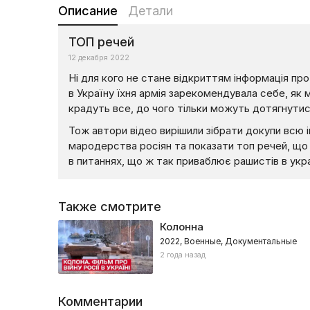
Описание
Детали
ТОП речей
12 декабря 2022
Ні для кого не стане відкриттям інформація пр
в Україну їхня армія зарекомендувала себе, як м
крадуть все, до чого тільки можуть дотягнутис
Тож автори відео вирішили зібрати докупи всю 
мародерства росіян та показати топ речей, що 
в питаннях, що ж так приваблює рашистів в укра
Также смотрите
Колонна
2022, Военные, Документальные
2 года назад
Комментарии