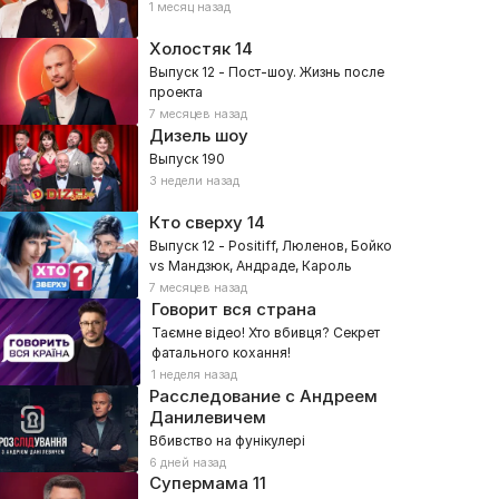
1 месяц назад
Холостяк
14
Выпуск 12 - Пост-шоу. Жизнь после
проекта
7 месяцев назад
Дизель шоу
Выпуск 190
3 недели назад
Кто сверху
14
Выпуск 12 - Positiff, Люленов, Бойко
vs Мандзюк, Андраде, Кароль
7 месяцев назад
Говорит вся страна
Таємне відео! Хто вбивця? Секрет
фатального кохання!
1 неделя назад
Расследование с Андреем
Данилевичем
Вбивство на фунікулері
6 дней назад
Супермама
11