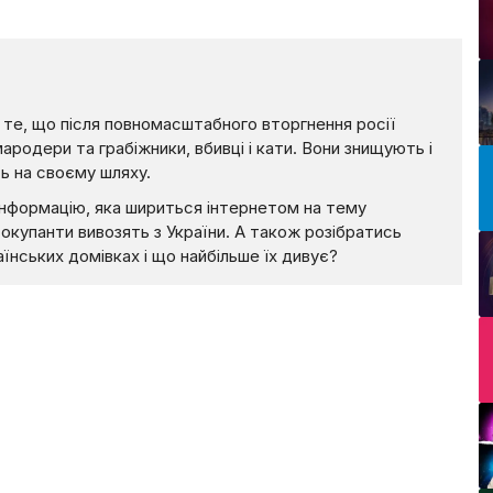
о те, що після повномасштабного вторгнення росії
ародери та грабіжники, вбивці і кати. Вони знищують і
ь на своєму шляху.
інформацію, яка шириться інтернетом на тему
окупанти вивозять з України. А також розібратись
їнських домівках і що найбільше їх дивує?