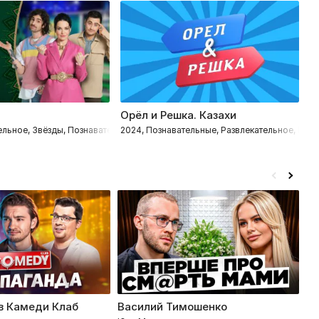
Орёл и Решка. Казахи
Б
ельное, Звёзды, Познавательные, Интеллектуальное
2024, Познавательные, Развлекательное, Пут
2
в Камеди Клаб
Василий Тимошенко
Ви