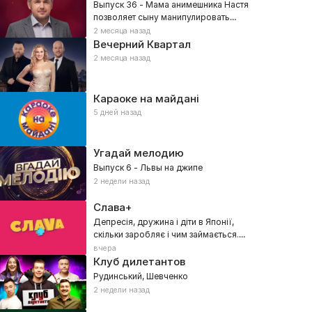
Выпуск 36 - Мама анимешника Настя
позволяет сыну манипулировать
собой?
2 месяца назад
Вечерний Квартал
2 месяца назад
Караоке на майдані
5 дней назад
Угадай мелодию
Выпуск 6 - Львы на джипе
2 недели назад
Слава+
Депресія, дружина і діти в Японії,
скільки заробляє і чим займається.
Павло Шилько
вчера
Клуб дилетантов
Рудинський, Шевченко
2 недели назад