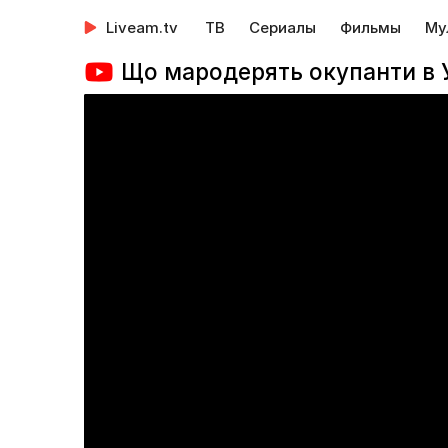
Liveam.tv
ТВ
Сериалы
Фильмы
Му
Що мародерять окупанти в У