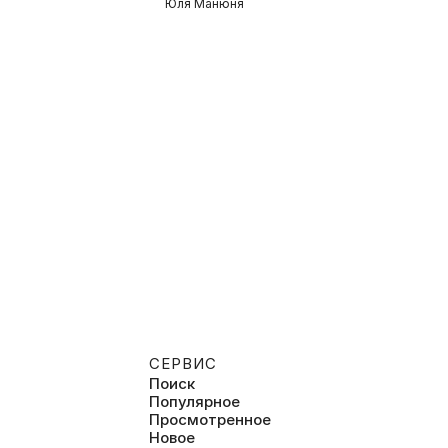
«Х
Юля Манюня
де
СЕРВИС
Поиск
Популярное
Просмотренное
Новое