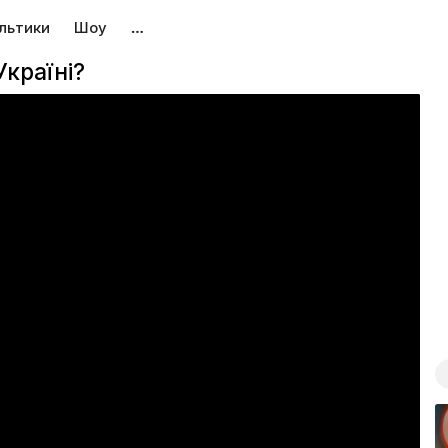
льтики
Шоу
…
країні?