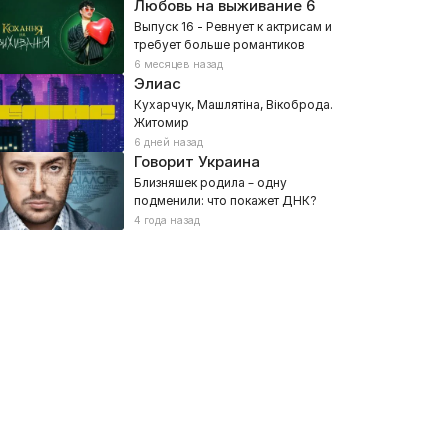
Любовь на выживание
6
Выпуск 16 - Ревнует к актрисам и
требует больше романтиков
6 месяцев назад
Элиас
Кухарчук, Машлятіна, Вікоброда.
Житомир
6 дней назад
Говорит Украина
Близняшек родила – одну
подменили: что покажет ДНК?
4 года назад
оловьиное шоу
Крафтовые путешествия
ьное, Познавательные
025, Познавательные, Развлекательное, Интеллектуальное
2025, Развлекательное, Познав