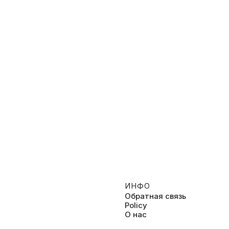
олостяка», чайлд-фри,
Ирины Цыбух
прессии и феминизме
Украинская правда о «Чеке»
ИНФО
Обратная связь
Policy
О нас