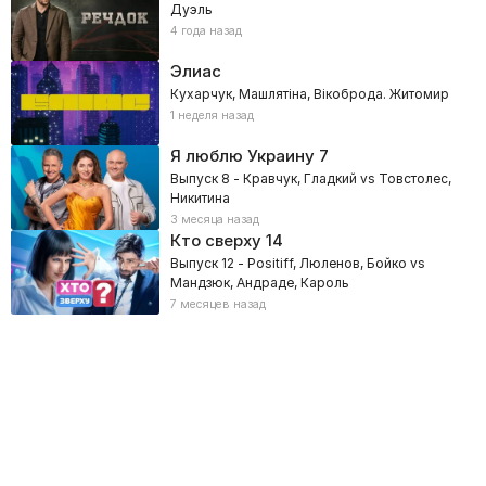
Дуэль
4 года назад
Элиас
Кухарчук, Машлятіна, Вікоброда. Житомир
1 неделя назад
Я люблю Украину
7
Выпуск 8 - Кравчук, Гладкий vs Товстолес,
Никитина
3 месяца назад
Кто сверху
14
Выпуск 12 - Positiff, Люленов, Бойко vs
Мандзюк, Андраде, Кароль
7 месяцев назад