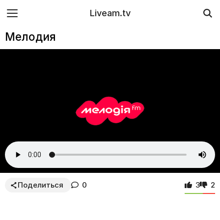
Liveam.tv
Мелодия
Радио NV
…
Хит FM
Relax
Українське радіо
Наше Радио
Поделиться
0
3
2
Проминь
Nostalgie