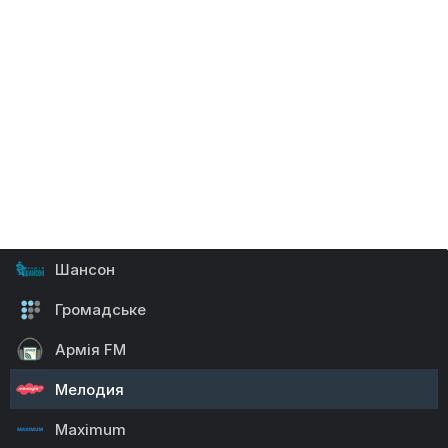
Кисс ФМ
Пятница
ROKS
Перець FM
Киев FM
Країна ФМ
Шансон
Громадське
Армія FM
Мелодия
Maximum