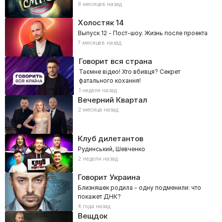
8 месяцев назад
Холостяк
14
Выпуск 12 - Пост-шоу. Жизнь после проекта
7 месяцев назад
Говорит вся страна
Таємне відео! Хто вбивця? Секрет
фатального кохання!
1 неделя назад
Вечерний Квартал
2 месяца назад
Клуб дилетантов
Рудинський, Шевченко
2 недели назад
Говорит Украина
Близняшек родила – одну подменили: что
покажет ДНК?
4 года назад
Вещдок