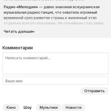
Радио «Мелодия»
— давно знакомая всеукраинская
музыкальная радиостанция, что охватила огромный
временной срез развития страны и жизненный этап
отдельно взятого поколения. Не случайным стал девиз
радиостанции «Все лучшее возвращается»: не так давно
Читать дальше
Мелодия пережила свои не самые лучшие времена,
и была вынуждена прекратить вещание. Постоянным
слушателям волны не пришлось долго мучатся —
Комментарии
радиостанция опять в строю со старыми ведущими
и неизменно душевными передачами.
Более десятка лет назад в городе Харькове начиналась
история радиостанции. И уже спустя время на неё
«подсели» любители ретро музыки со всех уголков
Украины. Аудитория радиослушателей непрерывно
растет. И это не странно: на хитах прошлых лет
выросло целое поколение. Но это не значит, что
Отправить
молодая аудитория не стала слушать радиостанцию.
Именно благодаря мелодии молодёжь знакомится
с легендарными личностями и их творчеством.
Кино
Шоу
Мультики
Новости