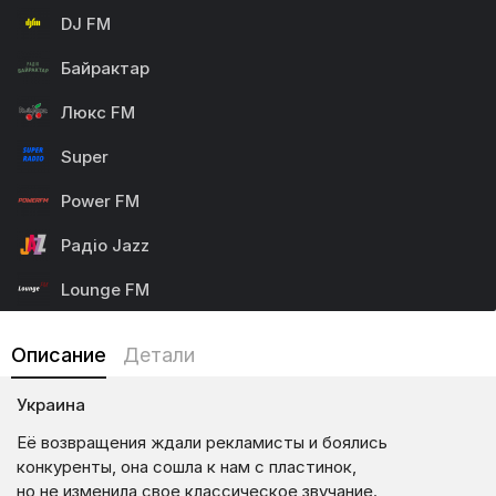
DJ FM
Байрактар
Люкс FM
Super
Power FM
Радіо Jazz
Lounge FM
Описание
Детали
Украина
Её возвращения ждали рекламисты и боялись
конкуренты, она сошла к нам с пластинок,
но не изменила свое классическое звучание.