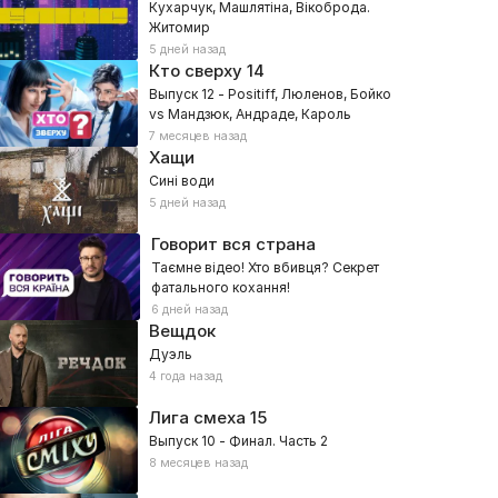
Кухарчук, Машлятіна, Вікоброда.
Житомир
5 дней назад
Кто сверху
14
Выпуск 12 - Positiff, Люленов, Бойко
vs Мандзюк, Андраде, Кароль
7 месяцев назад
Хащи
Сині води
5 дней назад
Говорит вся страна
Таємне відео! Хто вбивця? Секрет
фатального кохання!
6 дней назад
Вещдок
Дуэль
4 года назад
Лига смеха
15
Выпуск 10 - Финал. Часть 2
8 месяцев назад