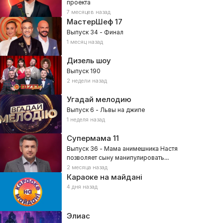
проекта
7 месяцев назад
МастерШеф
17
Выпуск 34 - Финал
1 месяц назад
Дизель шоу
Выпуск 190
2 недели назад
Угадай мелодию
Выпуск 6 - Львы на джипе
1 неделя назад
Супермама
11
Выпуск 36 - Мама анимешника Настя
позволяет сыну манипулировать
собой?
2 месяца назад
Караоке на майдані
4 дня назад
Элиас