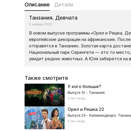
Описание
Детали
Танзания. Девчата
9 ноября 2020
В новом выпуске программы «Орел и Решка. Де
европейские декорации на африканские. После
отправятся в Танзанию. Золотая карта достане
Национальный парк Серенгети — это то место
увидит редких животных. А Юля заберется на в
Также смотрите
У кого больше?
Выпуск 10 - Танзания
5 лет назад
Орел и Решка
22
Выпуск 24 - Килиманджаро. Танзан
6 лет назад