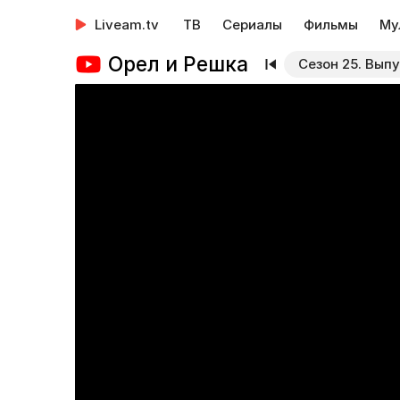
Liveam.tv
ТВ
Сериалы
Фильмы
Му
Орел и Решка
Сезон 25. Выпу