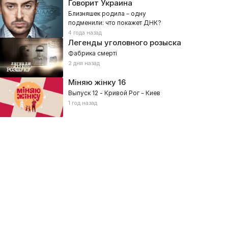
Говорит Украина
Близняшек родила – одну
подменили: что покажет ДНК?
4 года назад
Легенды уголовного розыска
Фабрика смерті
2 дня назад
Міняю жінку
16
Выпуск 12 - Кривой Рог – Киев
1 год назад
то мы есть
Блокпост шоу