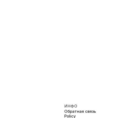
агоны
Элиас
026, Развлекательное, Советы, Социальные
2026, Развлекательное
ИНФО
Обратная связь
Policy