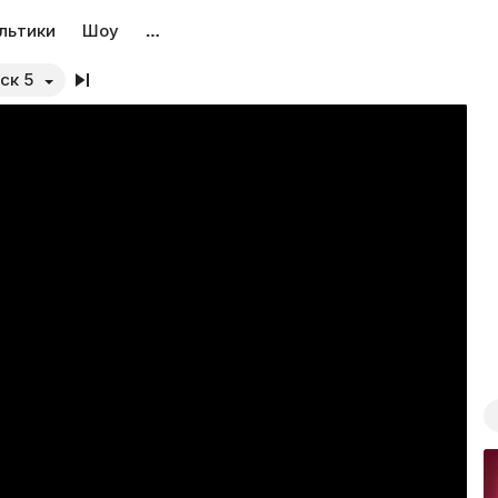
льтики
Шоу
…
ск 5