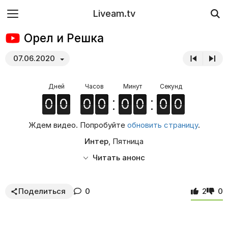
Liveam.tv
Орел и Решка
07.06.2020
0
0
0
0
0
0
0
0
0
0
0
0
0
0
0
0
0
0
0
0
0
0
0
0
0
0
0
0
0
0
0
0
Ждем видео. Попробуйте
обновить страницу
.
Интер
, Пятница
Читать анонс
Поделиться
0
2
0