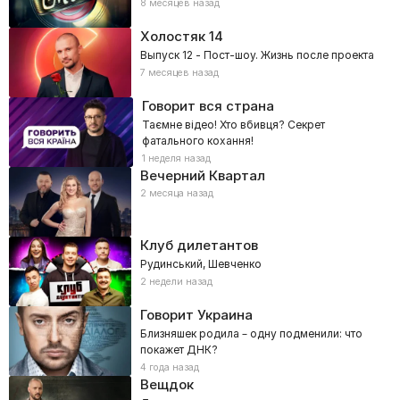
8 месяцев назад
Холостяк
14
Выпуск 12 - Пост-шоу. Жизнь после проекта
7 месяцев назад
Говорит вся страна
Таємне відео! Хто вбивця? Секрет
фатального кохання!
1 неделя назад
Вечерний Квартал
2 месяца назад
Клуб дилетантов
Рудинський, Шевченко
2 недели назад
Говорит Украина
Близняшек родила – одну подменили: что
покажет ДНК?
4 года назад
Вещдок