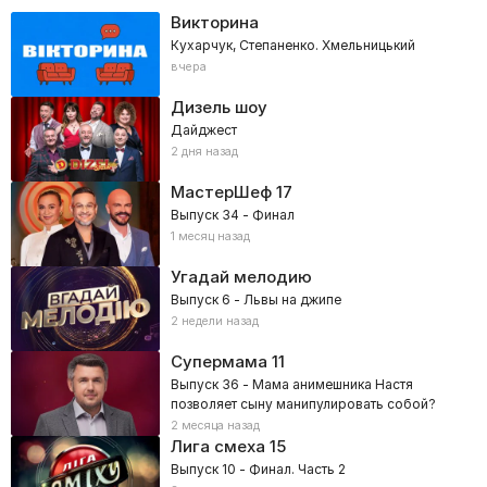
Викторина
Кухарчук, Степаненко. Хмельницький
вчера
Дизель шоу
Дайджест
2 дня назад
МастерШеф
17
Выпуск 34 - Финал
1 месяц назад
Угадай мелодию
Выпуск 6 - Львы на джипе
2 недели назад
Супермама
11
Выпуск 36 - Мама анимешника Настя
позволяет сыну манипулировать собой?
2 месяца назад
Лига смеха
15
Выпуск 10 - Финал. Часть 2