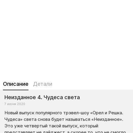
Описание
Детали
Неизданное 4. Чудеса света
7 июня 2020
Новый выпуск популярного трэвел-шоу «Орел и Решка.
Чудеса» света снова будет называться «Неизданное».
Это уже четвертый такой выпуск, который
представляет не дайджест, а скорее то, что не смогло