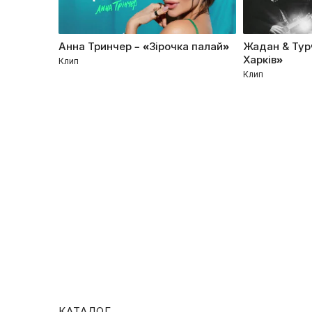
Анна Тринчер – «Зірочка палай»
Жадан & Тур
Харків»
Клип
Клип
КАТАЛОГ