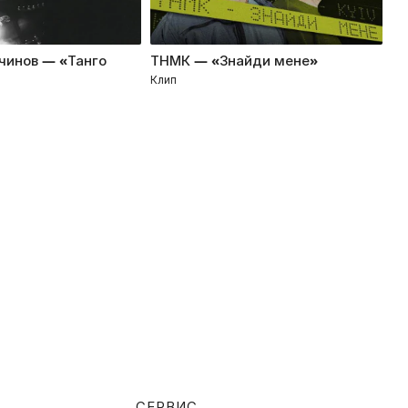
чинов — «Танго
ТНМК — «Знайди мене»
Ta
Клип
Кл
СЕРВИС