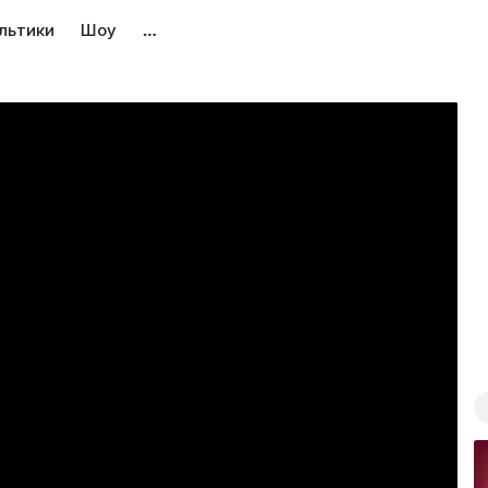
льтики
Шоу
…