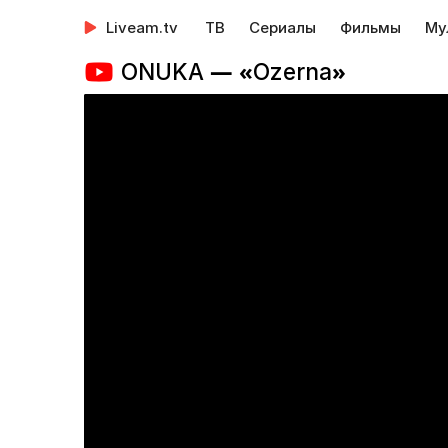
Liveam.tv
ТВ
Сериалы
Фильмы
Му
ONUKA — «Ozerna»