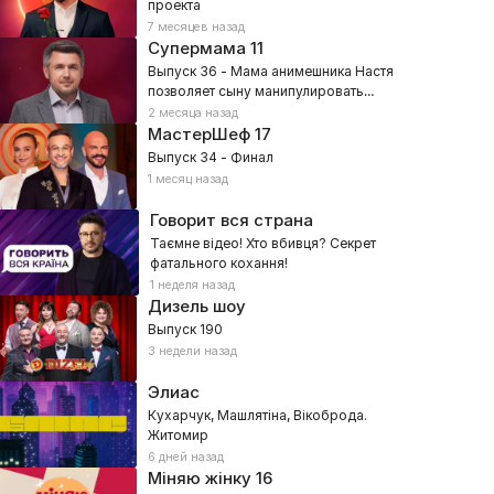
проекта
7 месяцев назад
Супермама
11
Выпуск 36 - Мама анимешника Настя
позволяет сыну манипулировать
собой?
2 месяца назад
МастерШеф
17
Выпуск 34 - Финал
1 месяц назад
Говорит вся страна
Таємне відео! Хто вбивця? Секрет
фатального кохання!
1 неделя назад
Дизель шоу
Выпуск 190
3 недели назад
Элиас
Кухарчук, Машлятіна, Вікоброда.
Житомир
6 дней назад
Міняю жінку
16