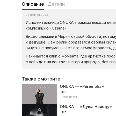
Описание
Детали
23 ноября 2023
Исполнительница ONUKA в рамках выхода ее а
композицию «Ozerna».
Видео снимали в Черниговской области, потом
к дедушке. Сам ролик создавался своими силам
ничуть не приуменьшает его атмосферность, д
Начинается клип с момента, где артистка прос
с ней идет на контакт ветер и природа, без ли
Также смотрите
ONUKA — «Peremoha»
Кліп
3 года назад
ONUKA — «Душа Народу»
Кліп