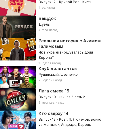
Выпуск 12 - Кривой Рог – Киев
1 год назад
Вещдок
Дуэль
4 года назад
Реальная история с Акимом
Галимовым
Як в Україні вирішувалась доля
Європи?
1 неделя назад
Клуб дилетантов
Рудинський, Шевченко
2 недели назад
Лига смеха
15
Выпуск 10 - Финал. Часть 2
8 месяцев назад
Кто сверху
14
Выпуск 12 - Positiff, Люленов, Бойко
vs Мандзюк, Андраде, Кароль