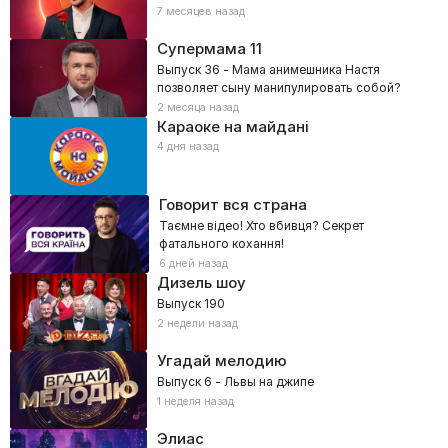
7 месяцев назад
Супермама
11
Выпуск 36 - Мама анимешника Настя
позволяет сыну манипулировать собой?
2 месяца назад
Караоке на майдані
4 дня назад
Говорит вся страна
Таємне відео! Хто вбивця? Секрет
фатального кохання!
6 дней назад
Дизель шоу
Выпуск 190
2 недели назад
Угадай мелодию
Выпуск 6 - Львы на джипе
1 неделя назад
Элиас