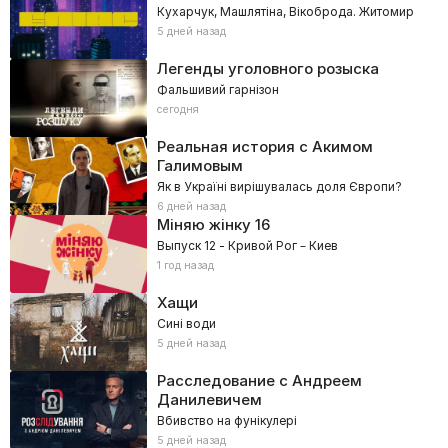
Кухарчук, Машлятіна, Вікоброда. Житомир
5 дней назад
Легенды уголовного розыска
Фальшивий гарнізон
сегодня
Реальная история с Акимом
Галимовым
Як в Україні вирішувалась доля Європи?
6 дней назад
Міняю жінку
16
Выпуск 12 - Кривой Рог – Киев
1 год назад
Хащи
Сині води
5 дней назад
Расследование с Андреем
Данилевичем
Вбивство на фунікулері
5 дней назад