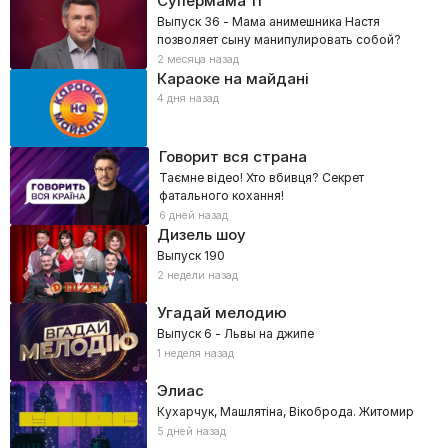
Супермама
11
Выпуск 36 - Мама анимешника Настя
позволяет сыну манипулировать собой?
2 месяца назад
Караоке на майдані
4 дня назад
Говорит вся страна
Таємне відео! Хто вбивця? Секрет
фатального кохання!
6 дней назад
Дизель шоу
Выпуск 190
2 недели назад
Угадай мелодию
Выпуск 6 - Львы на джипе
1 неделя назад
Элиас
Кухарчук, Машлятіна, Вікоброда. Житомир
5 дней назад