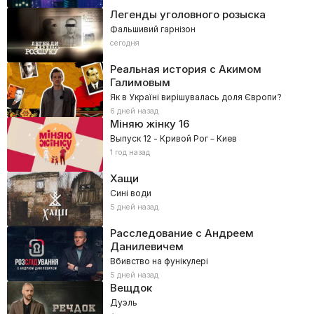
Легенды уголовного розыска
Фальшивий гарнізон
сегодня
Реальная история с Акимом
Галимовым
Як в Україні вирішувалась доля Європи?
6 дней назад
Міняю жінку
16
Выпуск 12 - Кривой Рог – Киев
1 год назад
Хащи
Сині води
5 дней назад
Расследование с Андреем
Данилевичем
Вбивство на фунікулері
5 дней назад
Вещдок
Дуэль