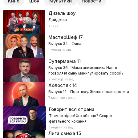
Кино
Шоу
Мультики
Новости
Дизель шоу
Дайджест
вчера
МастерШеф
17
Выпуск 34 - Финал
1 месяц назад
Супермама
11
Выпуск 36 - Мама анимешника Настя
позволяет сыну манипулировать собой?
2 месяца назад
Холостяк
14
Выпуск 12 - Пост-шоу. Жизнь после проекта
7 месяцев назад
Говорит вся страна
Таємне відео! Хто вбивця? Секрет
фатального кохання!
1 неделя назад
Лига смеха
15