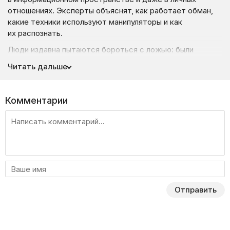
отношениях. Эксперты объяснят, как работает обман,
какие техники используют манипуляторы и как
их распознать.
Люди издавна пытаются бороться с ложью: были
созданы полиграфы, разработаны «эликсиры правды»,
Читать дальше
в ведущих университетах готовят специалистов
по выявлению обмана. Однако избавиться от лжи
полностью так и не удалось. Она проникает во все
Комментарии
сферы жизни — от отношений и работы до финансов
и медицины.
Во время войны проблема дезинформации становится
особенно острой. Социальные сети и СМИ переполнены
фейками, а разница между правдой и ложью может
стоить жизни. Как не стать жертвой манипуляций? Как
научиться распознавать обман? Ответы — в программе
Отправить
«Обман».