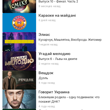
Выпуск 10 - Финал. Часть 2
8 месяцев назад
Караоке на майдані
6 дней назад
Элиас
Кухарчук, Машлятіна, Вікоброда. Житомир
1 неделя назад
Угадай мелодию
Выпуск 6 - Львы на джипе
2 недели назад
Вещдок
Дуэль
4 года назад
Говорит Украина
Близняшек родила – одну подменили: что
покажет ДНК?
4 года назад