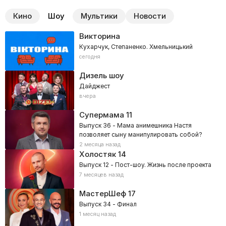
Кино
Шоу
Мультики
Новости
Викторина
Кухарчук, Степаненко. Хмельницький
сегодня
Дизель шоу
Дайджест
вчера
Супермама
11
Выпуск 36 - Мама анимешника Настя
позволяет сыну манипулировать собой?
2 месяца назад
Холостяк
14
Выпуск 12 - Пост-шоу. Жизнь после проекта
7 месяцев назад
МастерШеф
17
Выпуск 34 - Финал
1 месяц назад