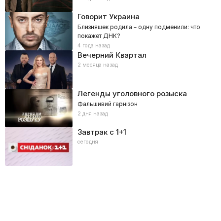
Говорит Украина
Близняшек родила – одну подменили: что
покажет ДНК?
4 года назад
Вечерний Квартал
2 месяца назад
Легенды уголовного розыска
Фальшивий гарнізон
2 дня назад
Завтрак с 1+1
сегодня