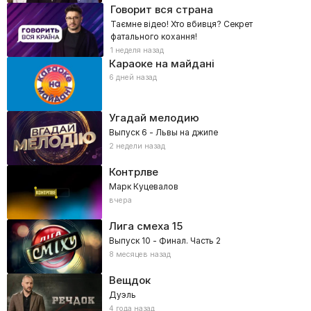
Говорит вся страна
Таємне відео! Хто вбивця? Секрет
фатального кохання!
1 неделя назад
Караоке на майдані
6 дней назад
Угадай мелодию
Выпуск 6 - Львы на джипе
2 недели назад
Контрлве
Марк Куцевалов
вчера
Лига смеха
15
Выпуск 10 - Финал. Часть 2
8 месяцев назад
Вещдок
Дуэль
4 года назад