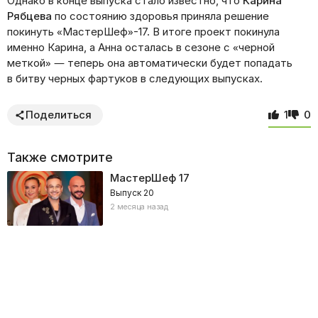
Однако в конце выпуска стало известно, что
Карина
Рябцева
по состоянию здоровья приняла решение
покинуть «МастерШеф»-17. В итоге проект покинула
именно Карина, а Анна осталась в сезоне с «черной
меткой» — теперь она автоматически будет попадать
в битву черных фартуков в следующих выпусках.
Поделиться
1
0
Также смотрите
МастерШеф
17
Выпуск 20
2 месяца назад