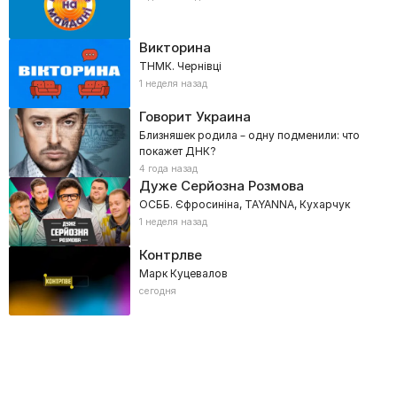
Викторина
ТНМК. Чернівці
1 неделя назад
Говорит Украина
Близняшек родила – одну подменили: что
покажет ДНК?
4 года назад
Дуже Серйозна Розмова
ОСББ. Єфросиніна, TAYANNA, Кухарчук
1 неделя назад
Контрлве
Марк Куцевалов
сегодня