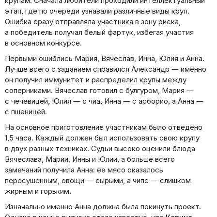
крупам. Сначала любители проходили интеллектуальный
этап, где по очереди узнавали различные виды круп.
Ошибка сразу отправляла участника в зону риска,
а победитель получал белый фартук, избегая участия
в основном конкурсе.
Первыми ошиблись Мария, Вячеслав, Инна, Юлия и Анна.
Лучше всего с заданием справился Александр — именно
он получил иммунитет и распределил крупы между
соперниками. Вячеслав готовил с булгуром, Мария —
с чечевицей, Юлия — с чиа, Инна — с арборио, а Анна —
с пшеницей.
На основное приготовление участникам было отведено
1,5 часа. Каждый должен был использовать свою крупу
в двух разных техниках. Судьи высоко оценили блюда
Вячеслава, Марии, Инны и Юлии, а больше всего
замечаний получила Анна: ее мясо оказалось
пересушенным, овощи — сырыми, а чипс — слишком
жирным и горьким.
Изначально именно Анна должна была покинуть проект.