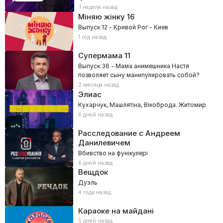
1 неделя назад
Міняю жінку
16
Выпуск 12 - Кривой Рог – Киев
1 год назад
Супермама
11
Выпуск 36 - Мама анимешника Настя
позволяет сыну манипулировать собой?
2 месяца назад
Элиас
Кухарчук, Машлятіна, Вікоброда. Житомир
6 дней назад
Расследование с Андреем
Данилевичем
Вбивство на фунікулері
6 дней назад
Вещдок
Дуэль
4 года назад
Караоке на майдані
5 дней назад