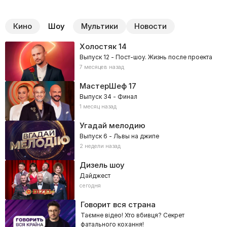
Кино
Шоу
Мультики
Новости
Холостяк
14
Выпуск 12 - Пост-шоу. Жизнь после проекта
7 месяцев назад
МастерШеф
17
Выпуск 34 - Финал
1 месяц назад
Угадай мелодию
Выпуск 6 - Львы на джипе
2 недели назад
Дизель шоу
Дайджест
сегодня
Говорит вся страна
Таємне відео! Хто вбивця? Секрет
фатального кохання!