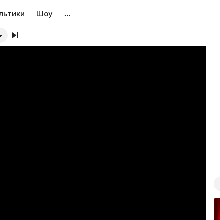
льтики
Шоу
…