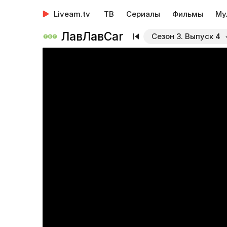
Liveam.tv
ТВ
Сериалы
Фильмы
Му
ЛавЛавCar
Сезон 3. Выпуск 4