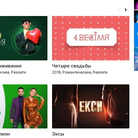
ыживание
Четыре свадьбы
П
ские, Реалити
2019, Романтические, Реалити
20
лион
Эксы
Л