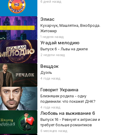
6 дней назад
Элиас
Кухарчук, Машлятіна, Вікоброда.
Житомир
1 неделя назад
Угадай мелодию
Выпуск 6 - Львы на джипе
2 недели назад
Вещдок
Дуэль
4 года назад
Говорит Украина
Близняшек родила – одну
подменили: что покажет ДНК?
4 года назад
Любовь на выживание
6
Выпуск 16 - Ревнует к актрисам и
требует больше романтиков
6 месяцев назад