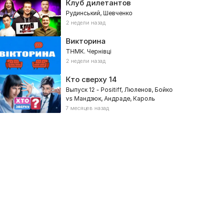
Клуб дилетантов
Рудинський, Шевченко
2 недели назад
Викторина
ТНМК. Чернівці
2 недели назад
Кто сверху
14
Выпуск 12 - Positiff, Люленов, Бойко
vs Мандзюк, Андраде, Кароль
оловинки
Свидание без фильтров
7 месяцев назад
17, Романтические, Реалити
2023, Романтические, Реалити
юбовь по-новому
Заробитчане