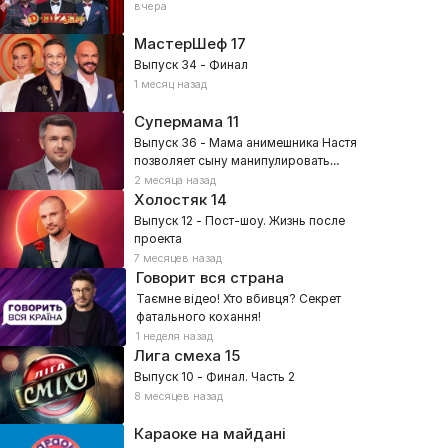
вчера
МастерШеф
17
Выпуск 34 - Финал
1 месяц назад
Супермама
11
Выпуск 36 - Мама анимешника Настя
позволяет сыну манипулировать
собой?
2 месяца назад
Холостяк
14
Выпуск 12 - Пост-шоу. Жизнь после
проекта
7 месяцев назад
Говорит вся страна
Таємне відео! Хто вбивця? Секрет
фатального кохання!
1 неделя назад
Лига смеха
15
Выпуск 10 - Финал. Часть 2
8 месяцев назад
Караоке на майдані