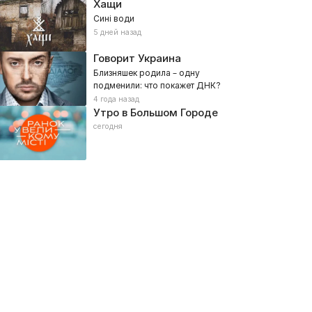
Хащи
Сині води
5 дней назад
Говорит Украина
Близняшек родила – одну
подменили: что покажет ДНК?
4 года назад
Утро в Большом Городе
аробитчане
Холостячка
сегодня
19, Путешествия, Советы, Реалити
2021, Реалити, Романтические
роект Любовь
Невеста для папы
16, Романтические, Реалити
2020, Реалити, Романтические,