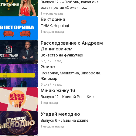
Выпуск 12 - «Любовь, какая она
есть» против «Семья по
воскресеньям»
1 месяц назад
Викторина
ТНМК. Чернівці
1 неделя назад
Расследование с Андреем
Данилевичем
Вбивство на фунікулері
5 дней назад
Элиас
Кухарчук, Машлятіна, Вікоброда.
Житомир
5 дней назад
Міняю жінку
16
Выпуск 12 - Кривой Рог – Киев
1 год назад
Угадай мелодию
Выпуск 6 - Львы на джипе
1 неделя назад