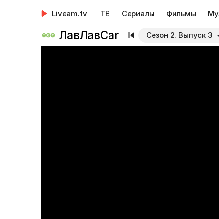
Liveam.tv
ТВ
Сериалы
Фильмы
Му
ЛавЛавCar
Сезон 2. Выпуск 3