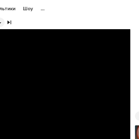
льтики
Шоу
…