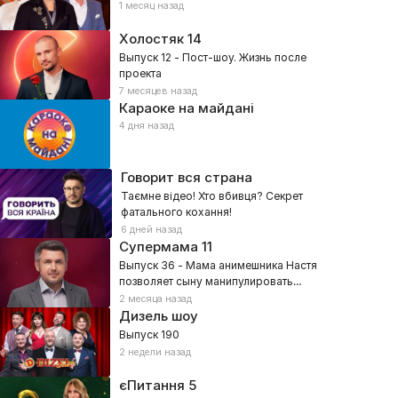
1 месяц назад
Холостяк
14
Выпуск 12 - Пост-шоу. Жизнь после
проекта
7 месяцев назад
Караоке на майдані
4 дня назад
Говорит вся страна
Таємне відео! Хто вбивця? Секрет
фатального кохання!
6 дней назад
Супермама
11
Выпуск 36 - Мама анимешника Настя
позволяет сыну манипулировать
собой?
2 месяца назад
Дизель шоу
Выпуск 190
2 недели назад
єПитання
5