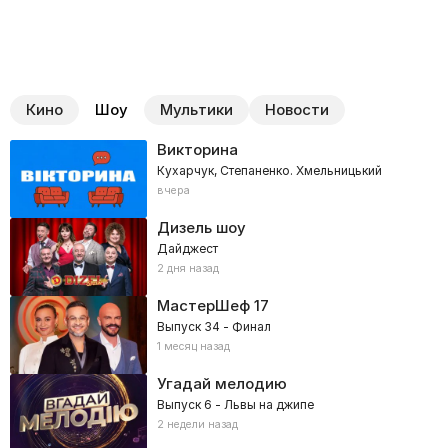
Кино
Шоу
Мультики
Новости
Викторина
Кухарчук, Степаненко. Хмельницький
вчера
Дизель шоу
Дайджест
2 дня назад
МастерШеф
17
Выпуск 34 - Финал
1 месяц назад
Угадай мелодию
Выпуск 6 - Львы на джипе
2 недели назад