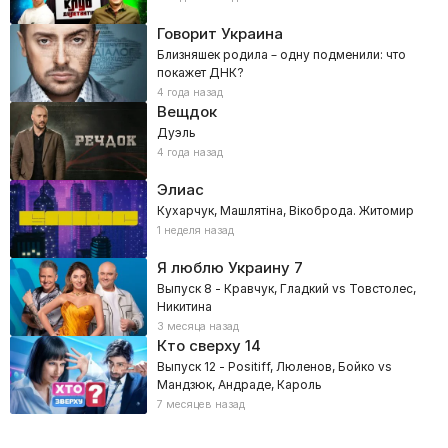
Говорит Украина
Близняшек родила – одну подменили: что
покажет ДНК?
4 года назад
Вещдок
Дуэль
4 года назад
Элиас
Кухарчук, Машлятіна, Вікоброда. Житомир
1 неделя назад
Я люблю Украину
7
Выпуск 8 - Кравчук, Гладкий vs Товстолес,
Никитина
3 месяца назад
Кто сверху
14
Выпуск 12 - Positiff, Люленов, Бойко vs
Мандзюк, Андраде, Кароль
7 месяцев назад