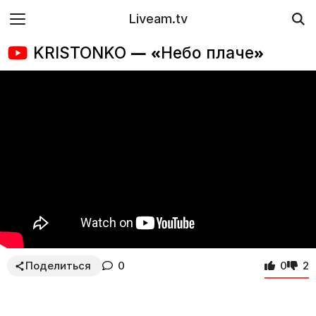
Liveam.tv
KRISTONKO — «Небо плаче»
Поделиться
0
0
2