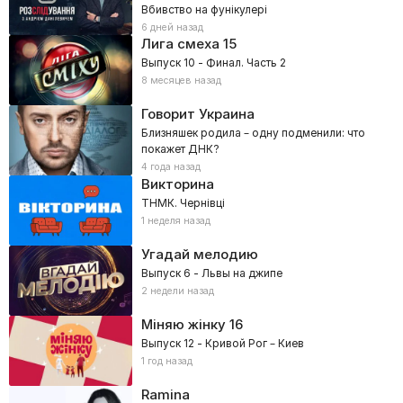
Вбивство на фунікулері
6 дней назад
Лига смеха
15
Выпуск 10 - Финал. Часть 2
8 месяцев назад
Говорит Украина
Близняшек родила – одну подменили: что
покажет ДНК?
4 года назад
Викторина
ТНМК. Чернівці
1 неделя назад
Угадай мелодию
Выпуск 6 - Львы на джипе
2 недели назад
Міняю жінку
16
Выпуск 12 - Кривой Рог – Киев
1 год назад
Ramina