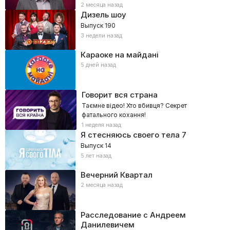
2 месяца назад
Дизель шоу
Выпуск 190
3 недели назад
Караоке на майдані
5 дней назад
Говорит вся страна
Таємне відео! Хто вбивця? Секрет
фатального кохання!
1 неделя назад
Я стесняюсь своего тела
7
Выпуск 14
5 лет назад
Вечерний Квартал
2 месяца назад
Расследование с Андреем
Данилевичем