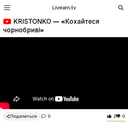
Liveam.tv
KRISTONKO — «Кохайтеся
чорнобриві»
Поделиться
0
2
0