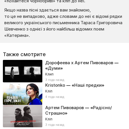
«Кохайтеся чорнобриві» та кліп до неї.
Якщо назва пісні здається вам знайомою,
то це не випадково, адже словами до неї є відомі рядки
великого українського письменника Тараса Григоровича
Шевченко з однієї з його найбільш відомих поем
«Катерина».
Также смотрите
Дорофеева x Артем Пивоваров —
«Думи»
Клип
3 года назад
Kristonko — «Наші предки»
Кліп
4 года назад
Артем Пивоваров — «Радісно/
Страшно»
Кліп
3 года назад