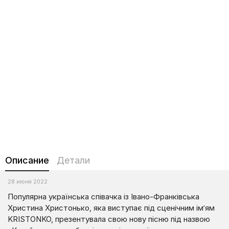
Описание
Детали
28 июня 2022
Популярна українська співачка із Івано-Франківська
Христина Христонько, яка виступає під сценічним ім’ям
KRISTONKO, презентувала свою нову пісню під назвою