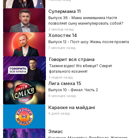
Супермама
11
Выпуск 36 - Мама анимешника Настя
позволяет сыну манипулировать собой?
2 месяца назад
Холостяк
14
Выпуск 12 - Пост-шоу. Жизнь после проекта
7 месяцев назад
Говорит вся страна
Таємне відео! Хто вбивця? Секрет
фатального кохання!
1 неделя назад
Лига смеха
15
Выпуск 10 - Финал. Часть 2
8 месяцев назад
Караоке на майдані
6 дней назад
Элиас
Кухарчук, Машлятіна, Вікоброда. Житомир