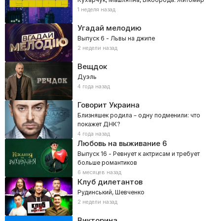
1 неделя назад
Угадай мелодию
Выпуск 6 - Львы на джипе
2 недели назад
Вещдок
Дуэль
4 года назад
Говорит Украина
Близняшек родила – одну подменили: что
покажет ДНК?
4 года назад
Любовь на выживание
6
Выпуск 16 - Ревнует к актрисам и требует
больше романтиков
6 месяцев назад
Клуб дилетантов
Рудинський, Шевченко
2 недели назад
Викторина