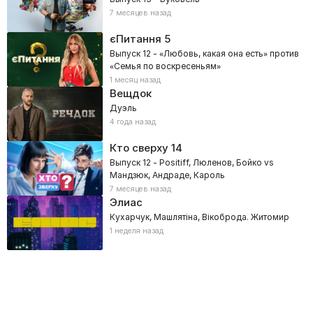
7 месяцев назад
єПитання
5
Выпуск 12 - «Любовь, какая она есть» против
«Семья по воскресеньям»
1 месяц назад
Вещдок
Дуэль
4 года назад
Кто сверху
14
Выпуск 12 - Positiff, Люленов, Бойко vs
Мандзюк, Андраде, Кароль
7 месяцев назад
Элиас
Кухарчук, Машлятіна, Вікоброда. Житомир
1 неделя назад