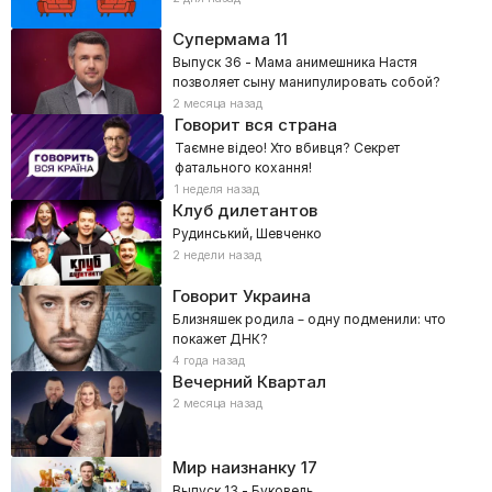
Супермама
11
Выпуск 36 - Мама анимешника Настя
позволяет сыну манипулировать собой?
2 месяца назад
Говорит вся страна
Таємне відео! Хто вбивця? Секрет
фатального кохання!
1 неделя назад
Клуб дилетантов
Рудинський, Шевченко
2 недели назад
Говорит Украина
Близняшек родила – одну подменили: что
покажет ДНК?
4 года назад
Вечерний Квартал
2 месяца назад
Мир наизнанку
17
Выпуск 13 - Буковель