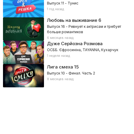
Выпуск 11 - Тунис
1 год назад
Любовь на выживание
6
Выпуск 16 - Ревнует к актрисам и требует
больше романтиков
6 месяцев назад
Дуже Серйозна Розмова
ОСББ. Єфросиніна, TAYANNA, Кухарчук
1 неделя назад
Лига смеха
15
Выпуск 10 - Финал. Часть 2
8 месяцев назад