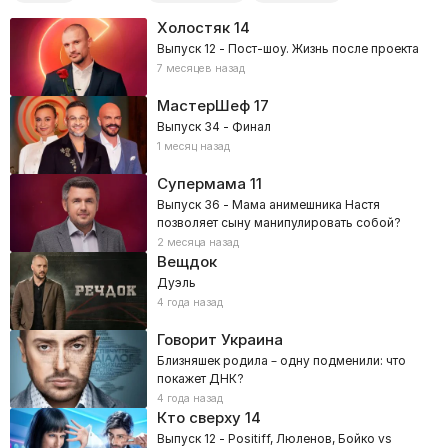
Холостяк
14
Выпуск 12 - Пост-шоу. Жизнь после проекта
7 месяцев назад
МастерШеф
17
Выпуск 34 - Финал
1 месяц назад
Супермама
11
Выпуск 36 - Мама анимешника Настя
позволяет сыну манипулировать собой?
2 месяца назад
Вещдок
Дуэль
4 года назад
Говорит Украина
Близняшек родила – одну подменили: что
покажет ДНК?
4 года назад
Кто сверху
14
Выпуск 12 - Positiff, Люленов, Бойко vs