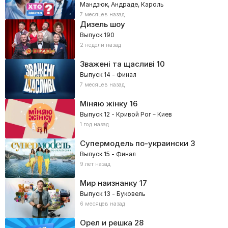
Мандзюк, Андраде, Кароль
7 месяцев назад
Дизель шоу
Выпуск 190
2 недели назад
Зважені та щасливі
10
Выпуск 14 - Финал
7 месяцев назад
Міняю жінку
16
Выпуск 12 - Кривой Рог – Киев
1 год назад
Супермодель по-украински
3
Выпуск 15 - Финал
9 лет назад
Мир наизнанку
17
Выпуск 13 - Буковель
6 месяцев назад
Орел и решка
28