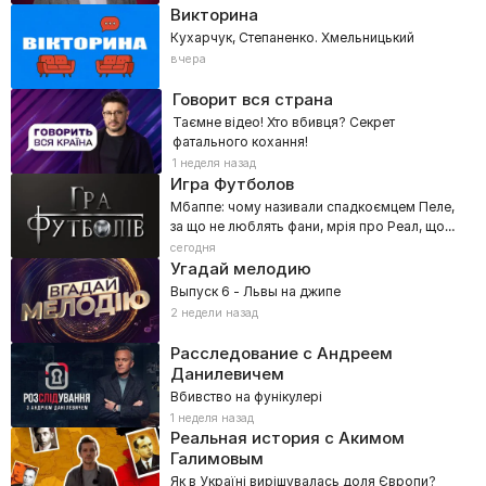
Викторина
Кухарчук, Степаненко. Хмельницький
вчера
Говорит вся страна
Таємне відео! Хто вбивця? Секрет
фатального кохання!
1 неделя назад
Игра Футболов
Мбаппе: чому називали спадкоємцем Пеле,
за що не люблять фани, мрія про Реал, що
стала розчаруванням
сегодня
Угадай мелодию
Выпуск 6 - Львы на джипе
2 недели назад
Расследование с Андреем
Данилевичем
Вбивство на фунікулері
1 неделя назад
Реальная история с Акимом
Галимовым
Як в Україні вирішувалась доля Європи?