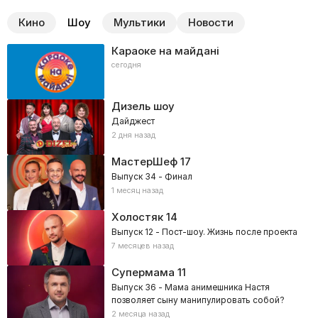
Кино
Шоу
Мультики
Новости
Караоке на майдані
сегодня
Дизель шоу
Дайджест
2 дня назад
МастерШеф
17
Выпуск 34 - Финал
1 месяц назад
Холостяк
14
Выпуск 12 - Пост-шоу. Жизнь после проекта
7 месяцев назад
Супермама
11
Выпуск 36 - Мама анимешника Настя
позволяет сыну манипулировать собой?
2 месяца назад