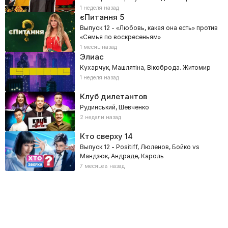
1 неделя назад
єПитання
5
Выпуск 12 - «Любовь, какая она есть» против
«Семья по воскресеньям»
1 месяц назад
Элиас
Кухарчук, Машлятіна, Вікоброда. Житомир
1 неделя назад
Клуб дилетантов
Рудинський, Шевченко
2 недели назад
Кто сверху
14
Выпуск 12 - Positiff, Люленов, Бойко vs
Мандзюк, Андраде, Кароль
7 месяцев назад