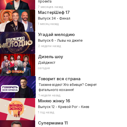
проекта
7 месяцев назад
МастерШеф
17
Выпуск 34 - Финал
1 месяц назад
Угадай мелодию
Выпуск 6 - Львы на джипе
2 недели назад
Дизель шоу
Дайджест
сегодня
Говорит вся страна
Таємне відео! Хто вбивця? Секрет
фатального кохання!
1 неделя назад
Міняю жінку
16
Выпуск 12 - Кривой Рог – Киев
1 год назад
Супермама
11