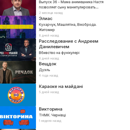
Выпуск 36 - Мама анимешника Настя
позволяет сыну манипулировать
собой?
2 месяца назад
Элиас
Кухарчук, Машлятіна, Вікоброда.
Житомир
6 дней назад
Расследование с Андреем
Данилевичем
Вбивство на фунікулері
6 дней назад
Вещдок
Дуэль
4 года назад
Караоке на майдані
5 дней назад
Викторина
ТНМК. Чернівці
1 неделя назад