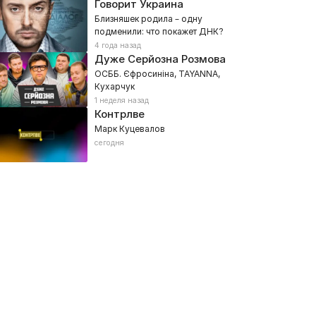
Говорит Украина
Близняшек родила – одну
подменили: что покажет ДНК?
4 года назад
Дуже Серйозна Розмова
ОСББ. Єфросиніна, TAYANNA,
Кухарчук
1 неделя назад
Контрлве
Марк Куцевалов
сегодня