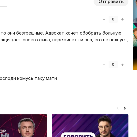
Отправить
−
+
0
, что они безгрешные. Адвокат хочет обобрать больную
защищает своего сына, переживет ли она, его не волнует,
−
+
0
 Господи комусь таку мати