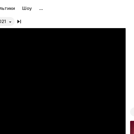
льтики
Шоу
…
021