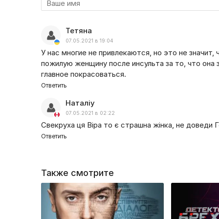
Тетяна
07.05.2021 в 19:04
У нас многие не привлекаются, но это не значит
пожилую женщину после инсульта за то, что она 
главное покрасоваться.
Ответить
Наталіу
07.05.2021 в 02:22
Свекруха ця Віра то є страшна жінка, не доведи
Ответить
Также смотрите