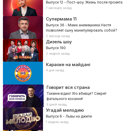
Выпуск 12 - Пост-шоу. Жизнь после проекта
7 месяцев назад
Супермама
11
Выпуск 36 - Мама анимешника Настя
позволяет сыну манипулировать собой?
2 месяца назад
Дизель шоу
Выпуск 190
2 недели назад
Караоке на майдані
4 дня назад
Говорит вся страна
Таємне відео! Хто вбивця? Секрет
фатального кохання!
6 дней назад
Угадай мелодию
Выпуск 6 - Львы на джипе
1 неделя назад