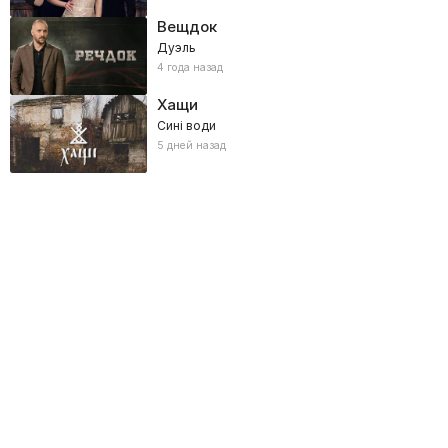
Вещдок
Дуэль
4 года назад
Хащи
Сині води
5 дней назад