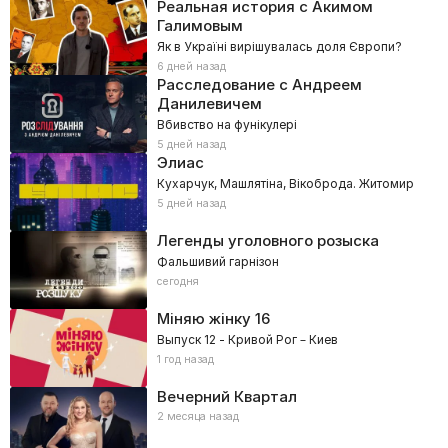
Реальная история с Акимом
Галимовым
Як в Україні вирішувалась доля Європи?
6 дней назад
Расследование с Андреем
Данилевичем
Вбивство на фунікулері
5 дней назад
Элиас
Кухарчук, Машлятіна, Вікоброда. Житомир
5 дней назад
Легенды уголовного розыска
Фальшивий гарнізон
сегодня
Міняю жінку
16
Выпуск 12 - Кривой Рог – Киев
1 год назад
Вечерний Квартал
2 месяца назад