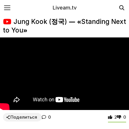
Liveam.tv
Jung Kook (정국) — «Standing Next
to You»
Поделиться
0
2
0