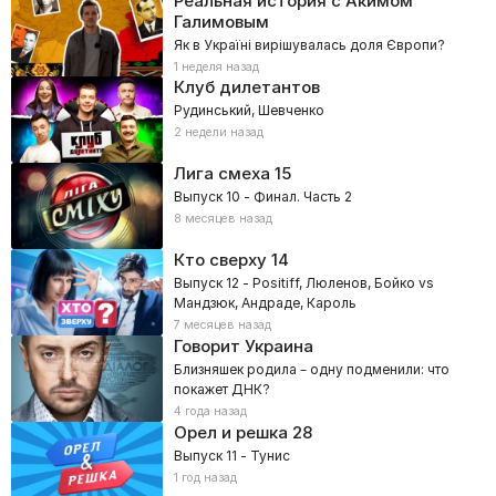
Реальная история с Акимом
Галимовым
Як в Україні вирішувалась доля Європи?
1 неделя назад
Клуб дилетантов
Рудинський, Шевченко
2 недели назад
Лига смеха
15
Выпуск 10 - Финал. Часть 2
8 месяцев назад
Кто сверху
14
Выпуск 12 - Positiff, Люленов, Бойко vs
Мандзюк, Андраде, Кароль
7 месяцев назад
Говорит Украина
Близняшек родила – одну подменили: что
покажет ДНК?
4 года назад
Орел и решка
28
Выпуск 11 - Тунис
1 год назад