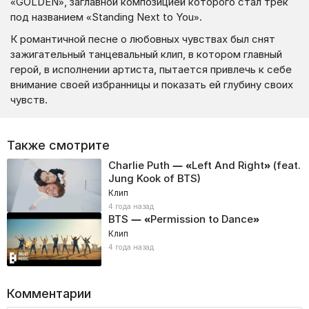
«GOLDEN», заглавной композицией которого стал трек
под названием «Standing Next to You».
К романтичной песне о любовных чувствах был снят
зажигательный танцевальный клип, в котором главный
герой, в исполнении артиста, пытается привлечь к себе
внимание своей избранницы и показать ей глубину своих
чувств.
Также смотрите
Charlie Puth — «Left And Right» (feat.
Jung Kook of BTS)
Клип
4 года назад
BTS — «Permission to Dance»
Клип
4 года назад
Комментарии