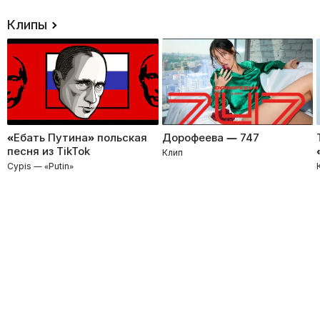
Клипы
«Ебать Путина» польская
Дорофеева — 747
песня из TikTok
Клип
Cypis — «Putin»