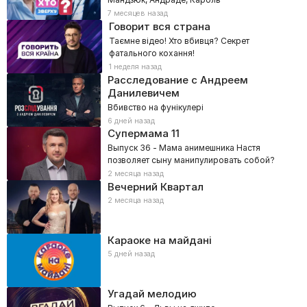
7 месяцев назад
Говорит вся страна
Таємне відео! Хто вбивця? Секрет
фатального кохання!
1 неделя назад
Расследование с Андреем
Данилевичем
Вбивство на фунікулері
6 дней назад
Супермама
11
Выпуск 36 - Мама анимешника Настя
позволяет сыну манипулировать собой?
2 месяца назад
Вечерний Квартал
2 месяца назад
Караоке на майдані
5 дней назад
Угадай мелодию