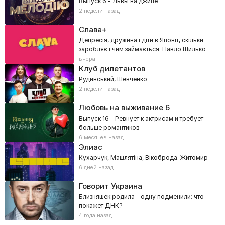
Выпуск 6 - Львы на джипе
2 недели назад
Слава+
Депресія, дружина і діти в Японії, скільки
заробляє і чим займається. Павло Шилько
вчера
Клуб дилетантов
Рудинський, Шевченко
2 недели назад
Любовь на выживание
6
Выпуск 16 - Ревнует к актрисам и требует
больше романтиков
6 месяцев назад
Элиас
Кухарчук, Машлятіна, Вікоброда. Житомир
6 дней назад
Говорит Украина
Близняшек родила – одну подменили: что
покажет ДНК?
4 года назад