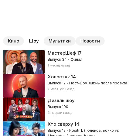
Кино
Шоу
Мультики
Новости
МастерШеф
17
Выпуск 34 - Финал
1 месяц назад
Холостяк
14
Выпуск 12 - Пост-шоу. Жизнь после проекта
7 месяцев назад
Дизель шоу
Выпуск 190
3 недели назад
Кто сверху
14
Выпуск 12 - Positiff, Люленов, Бойко vs
Мандзюк, Андраде, Кароль