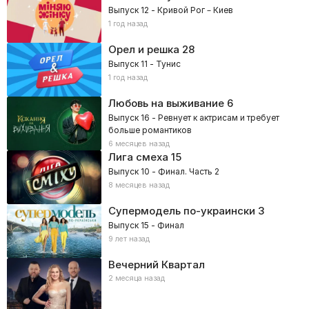
Выпуск 12 - Кривой Рог – Киев
1 год назад
Орел и решка
28
Выпуск 11 - Тунис
1 год назад
Любовь на выживание
6
Выпуск 16 - Ревнует к актрисам и требует
больше романтиков
6 месяцев назад
Лига смеха
15
Выпуск 10 - Финал. Часть 2
8 месяцев назад
Супермодель по-украински
3
Выпуск 15 - Финал
9 лет назад
Вечерний Квартал
2 месяца назад