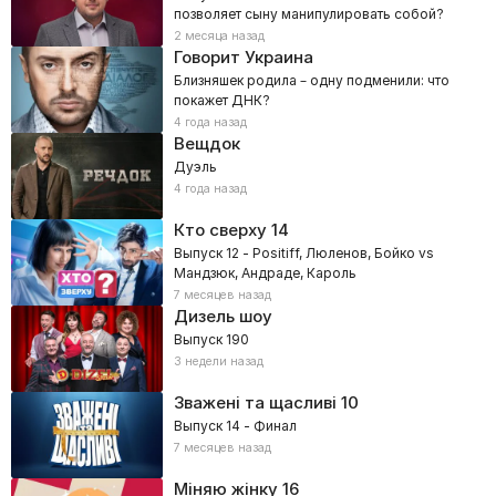
позволяет сыну манипулировать собой?
2 месяца назад
Говорит Украина
Близняшек родила – одну подменили: что
покажет ДНК?
4 года назад
Вещдок
Дуэль
4 года назад
Кто сверху
14
Выпуск 12 - Positiff, Люленов, Бойко vs
Мандзюк, Андраде, Кароль
7 месяцев назад
Дизель шоу
Выпуск 190
3 недели назад
Зважені та щасливі
10
Выпуск 14 - Финал
7 месяцев назад
Міняю жінку
16