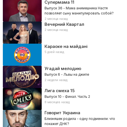
Супермама
11
Выпуск 36 - Мама анимешника Настя
позволяет сыну манипулировать собой?
2 месяца назад
Вечерний Квартал
2 месяца назад
Караоке на майдані
5 дней назад
Угадай мелодию
Выпуск 6 - Львы на джипе
2 недели назад
Лига смеха
15
Выпуск 10 - Финал. Часть 2
8 месяцев назад
Говорит Украина
Близняшек родила – одну подменили: что
покажет ДНК?