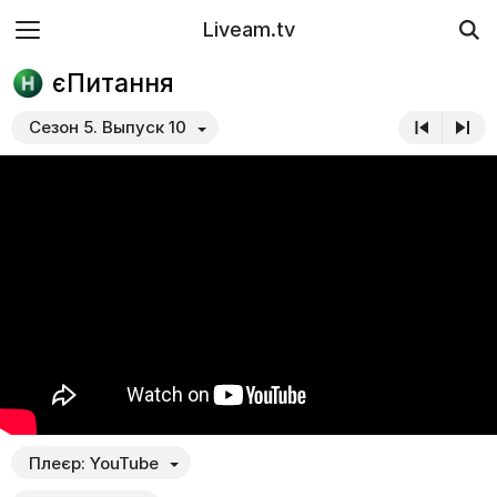
Liveam.tv
єПитання
Сезон 5. Выпуск 10
Плеєр:
YouTube