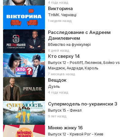
4 года назад
Викторина
ТНМК. Чернівці
1 неделя назад
Расследование с Андреем
Данилевичем
Вбивство на фунікулері
6 дней назад
Кто сверху
14
Выпуск 12 - Positiff, Люленов, Бойко vs
Мандзюк, Андраде, Кароль
7 месяцев назад
Вещдок
Дуэль
4 года назад
Супермодель по-украински
3
Выпуск 15 - Финал
9 лет назад
Міняю жінку
16
Выпуск 12 - Кривой Рог – Киев