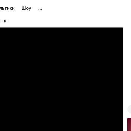
льтики
Шоу
…