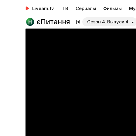
Liveam.tv
ТВ
Сериалы
Фильмы
Му
єПитання
Сезон 4. Выпуск 4