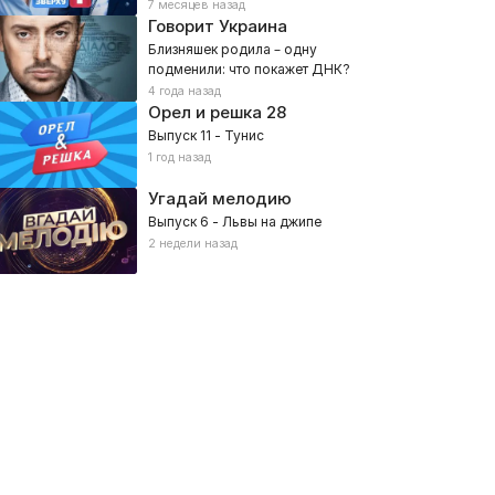
7 месяцев назад
Говорит Украина
Близняшек родила – одну
подменили: что покажет ДНК?
4 года назад
Орел и решка
28
Выпуск 11 - Тунис
1 год назад
Угадай мелодию
Выпуск 6 - Львы на джипе
2 недели назад
уперИнтуиция
Варианты
ые, Интеллектуальное
20, Развлекательное, Звёзды, Интеллектуальное
2026, Импровизация, Развлекат