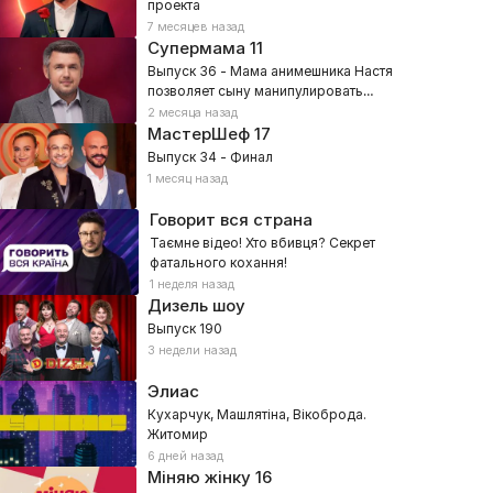
проекта
7 месяцев назад
Супермама
11
Выпуск 36 - Мама анимешника Настя
позволяет сыну манипулировать
собой?
2 месяца назад
МастерШеф
17
Выпуск 34 - Финал
1 месяц назад
Говорит вся страна
Таємне відео! Хто вбивця? Секрет
фатального кохання!
1 неделя назад
Дизель шоу
Выпуск 190
3 недели назад
Элиас
Кухарчук, Машлятіна, Вікоброда.
Житомир
6 дней назад
Міняю жінку
16