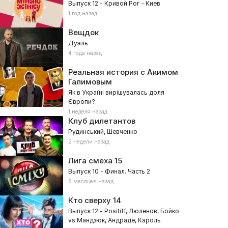
Выпуск 12 - Кривой Рог – Киев
1 год назад
Вещдок
Дуэль
4 года назад
Реальная история с Акимом
Галимовым
Як в Україні вирішувалась доля
Європи?
1 неделя назад
Клуб дилетантов
Рудинський, Шевченко
2 недели назад
Лига смеха
15
Выпуск 10 - Финал. Часть 2
8 месяцев назад
Кто сверху
14
Выпуск 12 - Positiff, Люленов, Бойко
vs Мандзюк, Андраде, Кароль