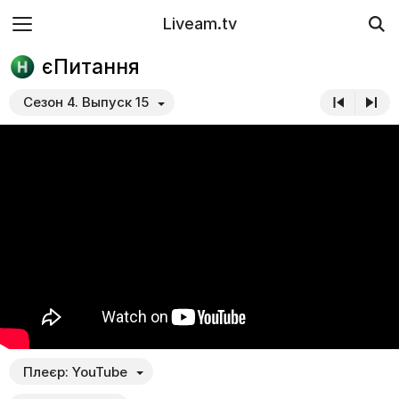
Liveam.tv
єПитання
Сезон 4. Выпуск 15
Плеєр:
YouTube