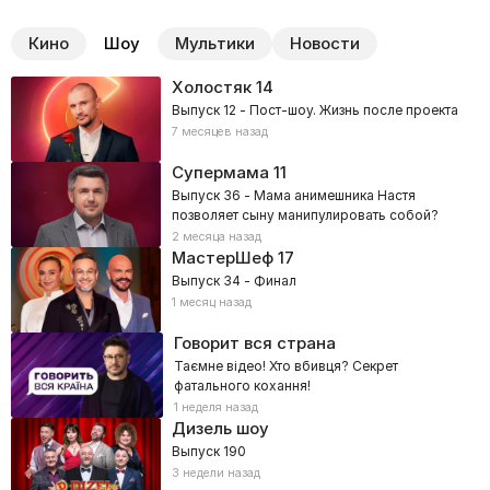
Кино
Шоу
Мультики
Новости
Холостяк
14
Выпуск 12 - Пост-шоу. Жизнь после проекта
7 месяцев назад
Супермама
11
Выпуск 36 - Мама анимешника Настя
позволяет сыну манипулировать собой?
2 месяца назад
МастерШеф
17
Выпуск 34 - Финал
1 месяц назад
Говорит вся страна
Таємне відео! Хто вбивця? Секрет
фатального кохання!
1 неделя назад
Дизель шоу
Выпуск 190
3 недели назад