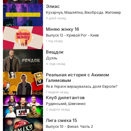
Элиас
Кухарчук, Машлятіна, Вікоброда. Житомир
6 дней назад
Міняю жінку
16
Выпуск 12 - Кривой Рог – Киев
1 год назад
Вещдок
Дуэль
4 года назад
Реальная история с Акимом
Галимовым
Як в Україні вирішувалась доля Європи?
1 неделя назад
Клуб дилетантов
Рудинський, Шевченко
2 недели назад
Лига смеха
15
Выпуск 10 - Финал. Часть 2