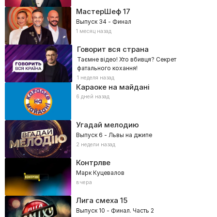
МастерШеф
17
Выпуск 34 - Финал
1 месяц назад
Говорит вся страна
Таємне відео! Хто вбивця? Секрет
фатального кохання!
1 неделя назад
Караоке на майдані
6 дней назад
Угадай мелодию
Выпуск 6 - Львы на джипе
2 недели назад
Контрлве
Марк Куцевалов
вчера
Лига смеха
15
Выпуск 10 - Финал. Часть 2