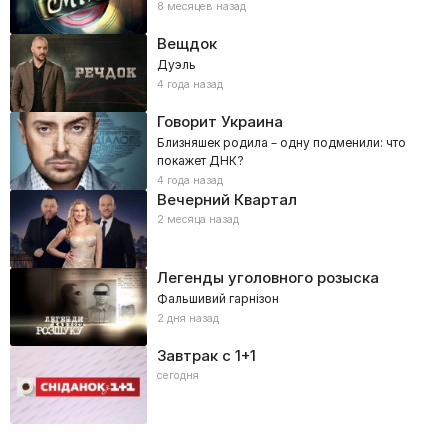
8 месяцев назад
Вещдок
Дуэль
4 года назад
Говорит Украина
Близняшек родила – одну подменили: что
покажет ДНК?
4 года назад
Вечерний Квартал
2 месяца назад
Легенды уголовного розыска
Фальшивий гарнізон
2 дня назад
Завтрак с 1+1
сегодня