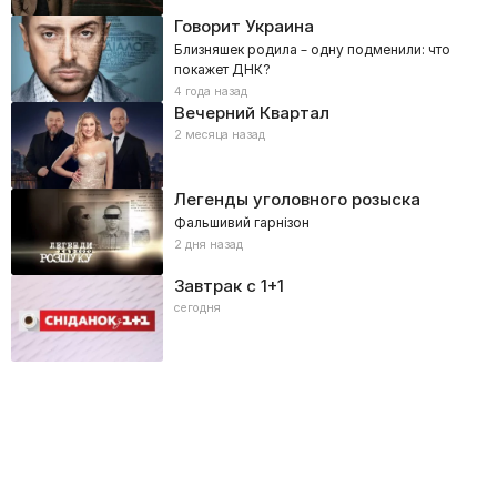
Говорит Украина
Близняшек родила – одну подменили: что
покажет ДНК?
4 года назад
Вечерний Квартал
2 месяца назад
Легенды уголовного розыска
Фальшивий гарнізон
2 дня назад
Завтрак с 1+1
сегодня