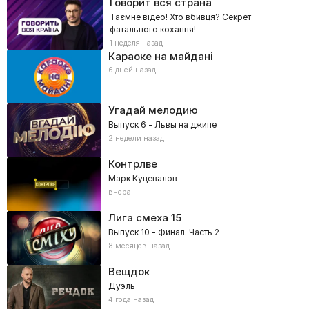
Говорит вся страна
Таємне відео! Хто вбивця? Секрет
фатального кохання!
1 неделя назад
Караоке на майдані
6 дней назад
Угадай мелодию
Выпуск 6 - Львы на джипе
2 недели назад
Контрлве
Марк Куцевалов
вчера
Лига смеха
15
Выпуск 10 - Финал. Часть 2
8 месяцев назад
Вещдок
Дуэль
4 года назад