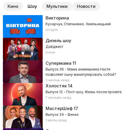
Кино
Шоу
Мультики
Новости
Викторина
Кухарчук, Степаненко. Хмельницький
сегодня
Дизель шоу
Дайджест
вчера
Супермама
11
Выпуск 36 - Мама анимешника Настя
позволяет сыну манипулировать собой?
2 месяца назад
Холостяк
14
Выпуск 12 - Пост-шоу. Жизнь после проекта
7 месяцев назад
МастерШеф
17
Выпуск 34 - Финал
1 месяц назад