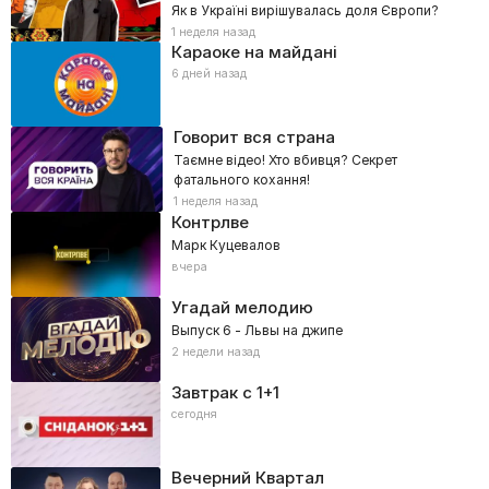
Як в Україні вирішувалась доля Європи?
1 неделя назад
Караоке на майдані
6 дней назад
Говорит вся страна
Таємне відео! Хто вбивця? Секрет
фатального кохання!
1 неделя назад
Контрлве
Марк Куцевалов
вчера
Угадай мелодию
Выпуск 6 - Львы на джипе
2 недели назад
Завтрак с 1+1
сегодня
Вечерний Квартал