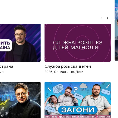
 страна
Служба розыска детей
З
ые
2026, Социальные, Дети
2