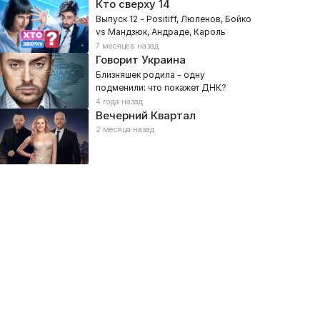
Кто сверху
14
Выпуск 12 - Positiff, Люленов, Бойко
vs Мандзюк, Андраде, Кароль
7 месяцев назад
Говорит Украина
Близняшек родила – одну
подменили: что покажет ДНК?
4 года назад
Вечерний Квартал
2 месяца назад
автрак с 1+1
Дорогая, мы убиваем де
026, Советы, Развлекательное, Социальные
2026, Социальные, Реалити, Де