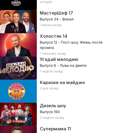
сегодня
МастерШеф
17
Выпуск 34 - Финал
1 месяц назад
Холостяк
14
Выпуск 12 - Пост-шоу. Жизнь после
проекта
7 месяцев назад
Угадай мелодию
Выпуск 6 - Львы на джипе
1 неделя назад
Караоке на майдані
4 дня назад
Дизель шоу
Выпуск 190
2 недели назад
Супермама
11