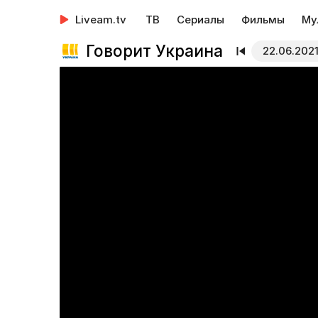
Liveam.tv
ТВ
Сериалы
Фильмы
Му
Говорит Украина
22.06.202