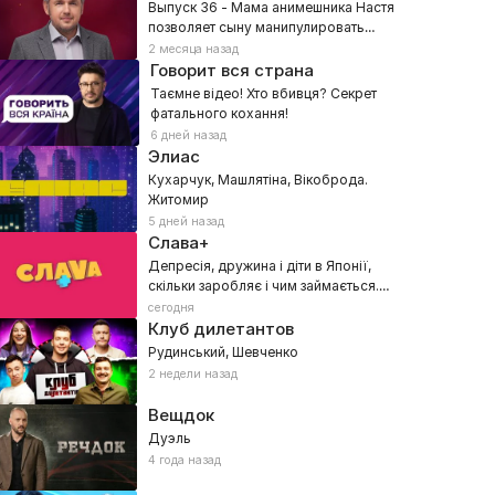
Выпуск 36 - Мама анимешника Настя
позволяет сыну манипулировать
собой?
2 месяца назад
Говорит вся страна
Таємне відео! Хто вбивця? Секрет
фатального кохання!
6 дней назад
Элиас
Кухарчук, Машлятіна, Вікоброда.
Житомир
5 дней назад
Слава+
Депресія, дружина і діти в Японії,
скільки заробляє і чим займається.
Павло Шилько
сегодня
Клуб дилетантов
Рудинський, Шевченко
2 недели назад
Вещдок
Дуэль
4 года назад