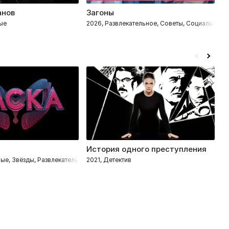
анов
Загоны
М
ые
2026, Развлекательное, Советы, Социальные
2
История одного преступления
С
ые, Звёзды, Развлекательное, Детектив
2021, Детектив
2