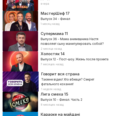
вчера
МастерШеф
17
Выпуск 34 - Финал
1 месяц назад
Супермама
11
Выпуск 36 - Мама анимешника Настя
позволяет сыну манипулировать собой?
2 месяца назад
Холостяк
14
Выпуск 12 - Пост-шоу. Жизнь после проекта
7 месяцев назад
Говорит вся страна
Таємне відео! Хто вбивця? Секрет
фатального кохання!
1 неделя назад
Лига смеха
15
Выпуск 10 - Финал. Часть 2
8 месяцев назад
Караоке на майдані