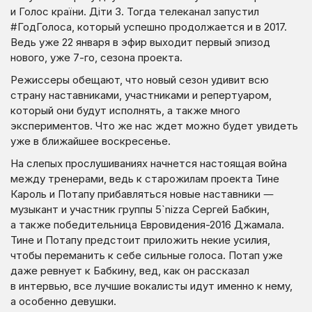
и Голос країни. Діти 3. Тогда телеканал запустил
#ГодГолоса, который успешно продолжается и в 2017.
Ведь уже 22 января в эфир выходит первый эпизод
нового, уже 7-го, сезона проекта.
Режиссеры обещают, что новый сезон удивит всю
страну наставниками, участниками и репертуаром,
который они будут исполнять, а также много
экспериментов. Что же нас ждет можно будет увидеть
уже в ближайшее воскресенье.
На слепых прослушиваниях начнется настоящая война
между тренерами, ведь к старожилам проекта Тине
Кароль и Потапу прибавляться новые наставники —
музыкант и участник группы 5`nizza Сергей Бабкин,
а также победительница Евровидения-2016 Джамала.
Тине и Потапу предстоит приложить некие усилия,
чтобы переманить к себе сильные голоса. Потап уже
даже ревнует к Бабкину, вед, как он рассказал
в интервью, все лучшие вокалисты идут именно к нему,
а особенно девушки.