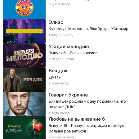
6 дней назад
Элиас
Кухарчук, Машлятіна, Вікоброда. Житомир
1 неделя назад
Угадай мелодию
Выпуск 6 - Львы на джипе
2 недели назад
Вещдок
Дуэль
4 года назад
Говорит Украина
Близняшек родила – одну подменили: что
покажет ДНК?
4 года назад
Любовь на выживание
6
Выпуск 16 - Ревнует к актрисам и требует
больше романтиков
6 месяцев назад