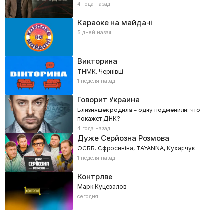
4 года назад
Караоке на майдані
5 дней назад
Викторина
ТНМК. Чернівці
1 неделя назад
Говорит Украина
Близняшек родила – одну подменили: что
покажет ДНК?
4 года назад
Дуже Серйозна Розмова
ОСББ. Єфросиніна, TAYANNA, Кухарчук
1 неделя назад
Контрлве
Марк Куцевалов
сегодня