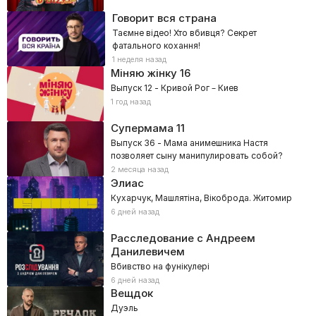
Говорит вся страна
Таємне відео! Хто вбивця? Секрет
фатального кохання!
1 неделя назад
Міняю жінку
16
Выпуск 12 - Кривой Рог – Киев
1 год назад
Супермама
11
Выпуск 36 - Мама анимешника Настя
позволяет сыну манипулировать собой?
2 месяца назад
Элиас
Кухарчук, Машлятіна, Вікоброда. Житомир
6 дней назад
Расследование с Андреем
Данилевичем
Вбивство на фунікулері
6 дней назад
Вещдок
Дуэль