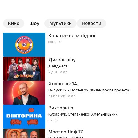
Кино
Шоу
Мультики
Новости
Караоке на майдані
сегодня
Дизель шоу
Дайджест
2 дня назад
Холостяк
14
Выпуск 12 - Пост-шоу. Жизнь после проекта
7 месяцев назад
Викторина
Кухарчук, Степаненко. Хмельницький
вчера
МастерШеф
17