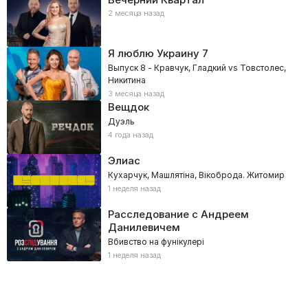
2 месяца назад
Я люблю Украину
7
Выпуск 8 - Кравчук, Гладкий vs Товстолес,
Никитина
3 месяца назад
Вещдок
Дуэль
4 года назад
Элиас
Кухарчук, Машлятіна, Вікоброда. Житомир
1 неделя назад
Расследование с Андреем
Данилевичем
Вбивство на фунікулері
1 неделя назад