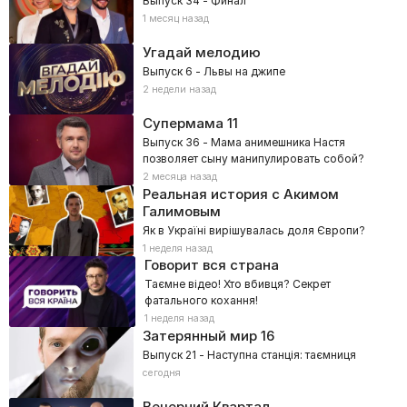
Выпуск 34 - Финал
1 месяц назад
Угадай мелодию
Выпуск 6 - Львы на джипе
2 недели назад
Супермама
11
Выпуск 36 - Мама анимешника Настя
позволяет сыну манипулировать собой?
2 месяца назад
Реальная история с Акимом
Галимовым
Як в Україні вирішувалась доля Європи?
1 неделя назад
Говорит вся страна
Таємне відео! Хто вбивця? Секрет
фатального кохання!
1 неделя назад
Затерянный мир 16
Выпуск 21 - Наступна станція: таємниця
сегодня
Вечерний Квартал