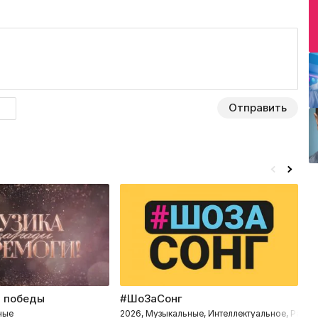
Отправить
и победы
#ШоЗаСонг
Ч
лектуальное
ные
2026, Музыкальные, Интеллектуальное, Развл
2