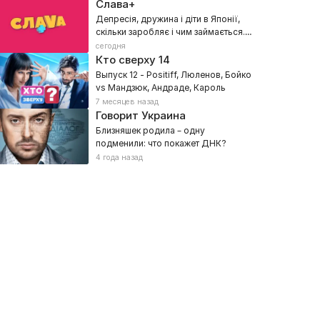
Слава+
Депресія, дружина і діти в Японії,
скільки заробляє і чим займається.
Павло Шилько
сегодня
Кто сверху
14
Выпуск 12 - Positiff, Люленов, Бойко
vs Мандзюк, Андраде, Кароль
7 месяцев назад
Говорит Украина
Близняшек родила – одну
подменили: что покажет ДНК?
4 года назад
уйно
Невероятные дуэты
екательное
025, Музыкальные
2024, Талант-шоу, Музыкальные