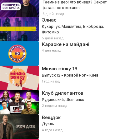
Таємне відео! Хто вбивця? Секрет
фатального кохання!
6 дней назад
Элиас
Кухарчук, Машлятіна, Вікоброда.
Житомир
5 дней назад
Караоке на майдані
4 дня назад
Міняю жінку
16
Выпуск 12 - Кривой Рог – Киев
1 год назад
Клуб дилетантов
Рудинський, Шевченко
2 недели назад
Вещдок
Дуэль
4 года назад