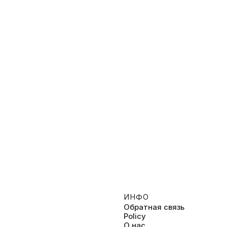
0:23
Срач
025, Развлекательное
2026, Развлекательное
ИНФО
Обратная связь
Policy
О нас