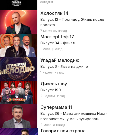
сегодня
Холостяк
14
Выпуск 12 - Пост-шоу. Жизнь после
проекта
7 месяцев назад
МастерШеф
17
Выпуск 34 - Финал
1 месяц назад
Угадай мелодию
Выпуск 6 - Львы на джипе
1 неделя назад
Дизель шоу
Выпуск 190
2 недели назад
Супермама
11
Выпуск 36 - Мама анимешника Настя
позволяет сыну манипулировать
собой?
2 месяца назад
Говорит вся страна