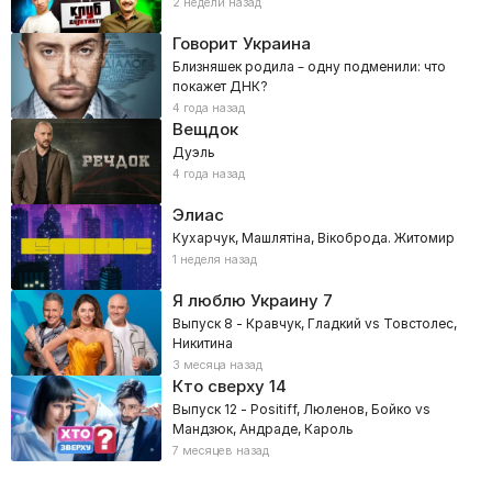
2 недели назад
Говорит Украина
Близняшек родила – одну подменили: что
покажет ДНК?
4 года назад
Вещдок
Дуэль
4 года назад
Элиас
Кухарчук, Машлятіна, Вікоброда. Житомир
1 неделя назад
Я люблю Украину
7
Выпуск 8 - Кравчук, Гладкий vs Товстолес,
Никитина
3 месяца назад
Кто сверху
14
Выпуск 12 - Positiff, Люленов, Бойко vs
Мандзюк, Андраде, Кароль
7 месяцев назад