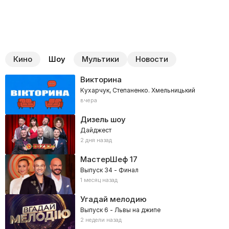
Кино
Шоу
Мультики
Новости
Викторина
Кухарчук, Степаненко. Хмельницький
вчера
Дизель шоу
Дайджест
2 дня назад
МастерШеф
17
Выпуск 34 - Финал
1 месяц назад
Угадай мелодию
Выпуск 6 - Львы на джипе
2 недели назад