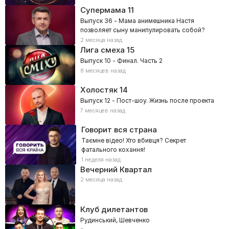
Супермама
11
Выпуск 36 - Мама анимешника Настя
позволяет сыну манипулировать собой?
2 месяца назад
Лига смеха
15
Выпуск 10 - Финал. Часть 2
8 месяцев назад
Холостяк
14
Выпуск 12 - Пост-шоу. Жизнь после проекта
7 месяцев назад
Говорит вся страна
Таємне відео! Хто вбивця? Секрет
фатального кохання!
1 неделя назад
Вечерний Квартал
2 месяца назад
Клуб дилетантов
Рудинський, Шевченко