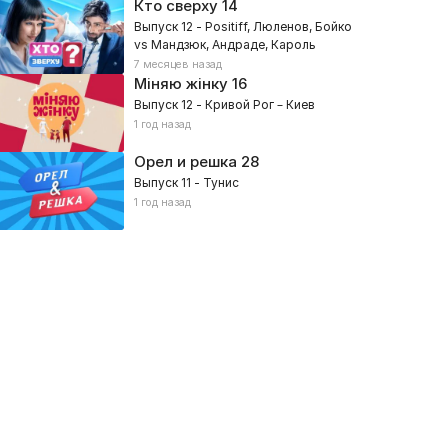
Кто сверху
14
Выпуск 12 - Positiff, Люленов, Бойко
vs Мандзюк, Андраде, Кароль
7 месяцев назад
Міняю жінку
16
Выпуск 12 - Кривой Рог – Киев
1 год назад
Орел и решка
28
Выпуск 11 - Тунис
ар'яти
Игры приколов
1 год назад
провизация
021, Юмористические, Развлекательное
2019, Юмористические, Развлек
аттлы
Improv Live Show
024, Юмористические, Развлекательное
2023, Юмористические, Развлек