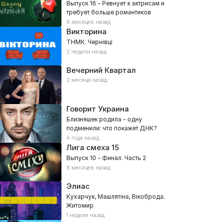
Выпуск 16 - Ревнует к актрисам и
требует больше романтиков
6 месяцев назад
Викторина
ТНМК. Чернівці
2 недели назад
Вечерний Квартал
2 месяца назад
Говорит Украина
Близняшек родила – одну
подменили: что покажет ДНК?
4 года назад
Лига смеха
15
Выпуск 10 - Финал. Часть 2
8 месяцев назад
Элиас
Кухарчук, Машлятіна, Вікоброда.
Житомир
1 неделя назад