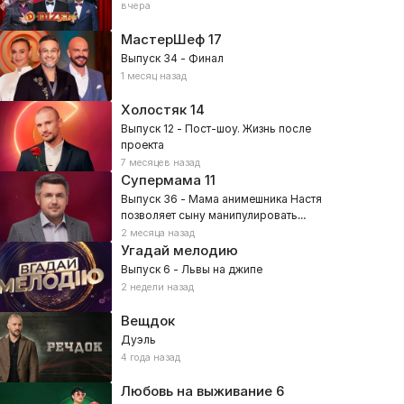
вчера
МастерШеф
17
Выпуск 34 - Финал
1 месяц назад
Холостяк
14
Выпуск 12 - Пост-шоу. Жизнь после
проекта
7 месяцев назад
Супермама
11
Выпуск 36 - Мама анимешника Настя
позволяет сыну манипулировать
собой?
2 месяца назад
Угадай мелодию
Выпуск 6 - Львы на джипе
2 недели назад
Вещдок
Дуэль
4 года назад
Любовь на выживание
6