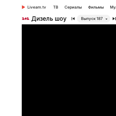
Liveam.tv
ТВ
Сериалы
Фильмы
Му
Дизель шоу
Выпуск 187