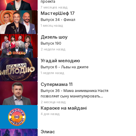
проекта
7 месяцев назад
МастерШеф
17
Выпуск 34 - Финал
1 месяц назад
Дизель шоу
Выпуск 190
2 недели назад
Угадай мелодию
Выпуск 6 - Львы на джипе
1 неделя назад
Супермама
11
Выпуск 36 - Мама анимешника Настя
позволяет сыну манипулировать
собой?
2 месяца назад
Караоке на майдані
4 дня назад
Элиас