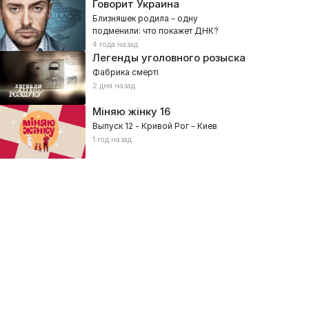
Говорит Украина
Близняшек родила – одну
подменили: что покажет ДНК?
4 года назад
Легенды уголовного розыска
Фабрика смерті
2 дня назад
Міняю жінку
16
Выпуск 12 - Кривой Рог – Киев
1 год назад
аттлы
Рассмеши Комика. Дети
провизация
024, Юмористические, Развлекательное
2019, Дети, Развлекательное, 
Шоуюры
Ужасные шутки