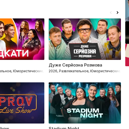
Дуже Серйозна Розмова
Б
тельное, Юмористические, Романтические
2026, Развлекательное, Юмористические, Им
2
Show
Stadium Night
#