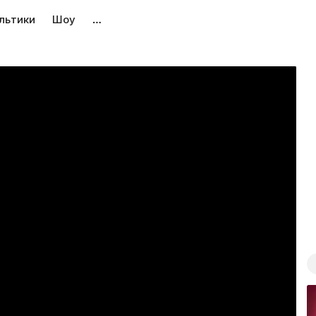
льтики
Шоу
…