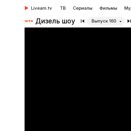
Liveam.tv
ТВ
Сериалы
Фильмы
Му
Дизель шоу
Выпуск 160