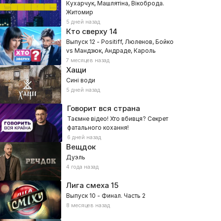
Кухарчук, Машлятіна, Вікоброда.
Житомир
5 дней назад
Кто сверху
14
Выпуск 12 - Positiff, Люленов, Бойко
vs Мандзюк, Андраде, Кароль
7 месяцев назад
Хащи
Сині води
5 дней назад
Говорит вся страна
Таємне відео! Хто вбивця? Секрет
фатального кохання!
6 дней назад
Вещдок
Дуэль
4 года назад
Лига смеха
15
Выпуск 10 - Финал. Часть 2
8 месяцев назад