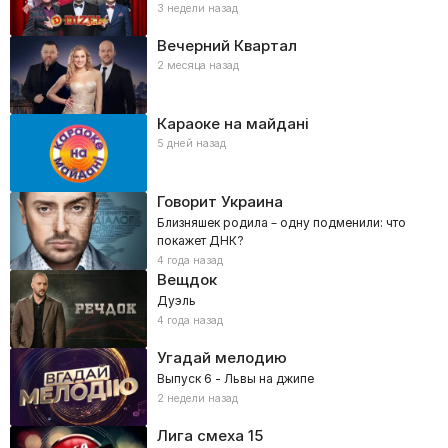
3 недели назад
Вечерний Квартал
2 месяца назад
Караоке на майдані
5 дней назад
Говорит Украина
Близняшек родила – одну подменили: что
покажет ДНК?
4 года назад
Вещдок
Дуэль
4 года назад
Угадай мелодию
Выпуск 6 - Львы на джипе
2 недели назад
Лига смеха
15