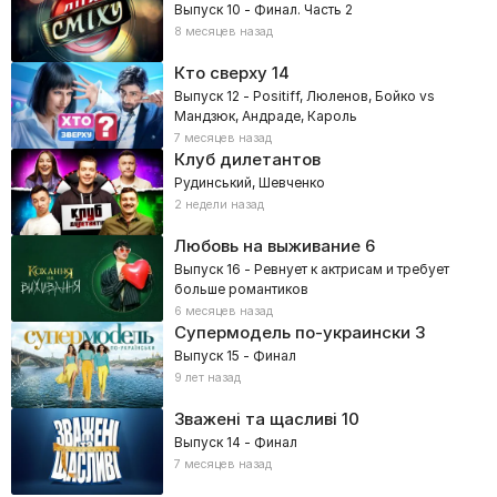
Выпуск 10 - Финал. Часть 2
8 месяцев назад
Кто сверху
14
Выпуск 12 - Positiff, Люленов, Бойко vs
Мандзюк, Андраде, Кароль
7 месяцев назад
Клуб дилетантов
Рудинський, Шевченко
2 недели назад
Любовь на выживание
6
Выпуск 16 - Ревнует к актрисам и требует
больше романтиков
6 месяцев назад
Супермодель по-украински
3
Выпуск 15 - Финал
9 лет назад
Зважені та щасливі
10
Выпуск 14 - Финал
7 месяцев назад