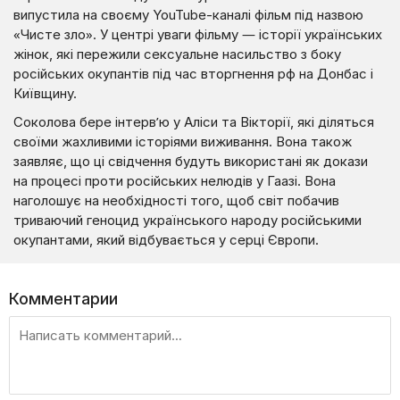
випустила на своєму YouTube-каналі фільм під назвою
«Чисте зло». У центрі уваги фільму — історії українських
жінок, які пережили сексуальне насильство з боку
російських окупантів під час вторгнення рф на Донбас і
Київщину.
Соколова бере інтерв’ю у Аліси та Вікторії, які діляться
своїми жахливими історіями виживання. Вона також
заявляє, що ці свідчення будуть використані як докази
на процесі проти російських нелюдів у Гаазі. Вона
наголошує на необхідності того, щоб світ побачив
триваючий геноцид українського народу російськими
окупантами, який відбувається у серці Європи.
Комментарии