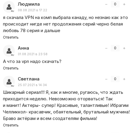
Людмила
−
+
0
08.08.2021 в 17:22
я скачала VPN на комп выбрала канаду, но незнаю как это
происходит нигде нет продолжения серий черно белая
любовь 78 серия и дальше
Ответить
Анна
−
+
0
01.08.2021 в 23:58
А что за vpn надо скачать?
Ответить
Светлана
−
+
0
25.07.2021 в 14:34
Шикарный сериал!!! Я, как и многие, ругаюсь, что ждать
приходится неделю. Невозможно оторваться! Так
и манит! Актеры- супер! Красивые, талантливые! Ибрагим
Челликкол- красавчик, обаятельный, брутальный мужчина!
Браво актёрам и всем создателям фильма!
Ответить