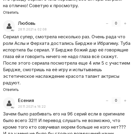
на отлично! Советую к просмотру.
Ответить
Любовь
−
+
0
28.11.2021 в 02:08
Сериал супер, смотрела несколько раз. Очень рада что
роли Аслы и Ферхата достались Бирдже и Ибрагиму. Туба
испортила бы сериал. У Бирдже божий дар её говорящие
глаза ей и говорить ничего не надо глаза всё скажут.
После этого сериала посмотрела еще 4 или 5 с участием
Бирдже, смотришь на её игру и испытываешь
эстетическое наслаждение красота талант актрисы
радуют.
Ответить
Есения
−
+
0
20.11.2021 в 16:22
Зачем было разбивать его на 96 серий если в оригинале
было всего 32!!! И перевод слушать не возможно, что
кроме того кто озвучивал хюрем больше не кого нет???
И да у меня не было бы столько возмущений начни