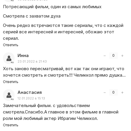
задание от дяди. У него не поднимается рука поступить
Потресающий фильм, один из самых любимых
так с Аслы. Поэтому мужчина принимает решение
предоставить девушке шанс, но только на его условиях,
Смотрела с захватом духа
которые навсегда изменят жизни главных героев.
Очень редко встречаются такие сериалы, что с каждой
серией все интересней и интересней, обожаю этот
сериал.
Ответить
Инна
−
+
0
23.01.2022 в 21:43
Хоть заново пересматривай, вот как так они играют, что
хочется смотреть и смотреть!!! Челиккол прямо душка…
Ответить
Анастасия
−
+
0
12.01.2022 в 15:13
Замечательный фильм. с удовольствием
смотрела.Спасибо.А главное в этом фильме в главной
роли мой любимый актер Ибрагим Челиккол.
Ответить