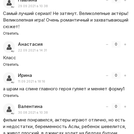
29.09.2021 в 10:38
Самый лучший сериал! Не затянут. Великолепные актёры!
Великолепная игра! Очень романтичный и захватывающий
сюжет!
Ответить
Анастасия
−
+
0
22.09.2021 в 14:31
Класс
Ответить
Ирина
−
+
0
11.09.2021 в 18:16
а шрам на спине главного героя гуляет и меняет форму1
Ответить
Валентина
−
+
0
30.08.2021 в 10:38
фильм мне понравился, актеры играют отлично, но есть
и недостатки, беременность Аслы, ребенок шевелится,
а живот плоский, в джинсах ходит на бедрах будучи