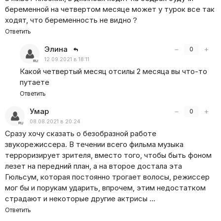
беременной на четвертом месяце может у турок все так
ходят, что беременность не видно？
Ответить
Элина
−
+
0
12.09.2021 в 18:11
Какой четвертый месяц отсилы 2 месяца вы что-то
путаете
Ответить
Умар
−
+
0
08.08.2021 в 20:24
Сразу хочу сказать о безобразной работе
звукорежиссера. В течении всего фильма музыка
терроризирует зрителя, вместо того, чтобы быть фоном
лезет на передний план, а на второе достала эта
Гюльсум, которая постоянно трогает волосы, режиссер
мог бы и порукам ударить, впрочем, этим недостатком
страдают и некоторые другие актрисы …
Ответить