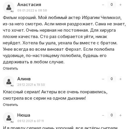
Анастасия
−
+
0
09.01.2022 в 08:58
Фильм хороший. Мой любимый актер Ибрагим Челиккол,
из-за него смотрю. Асли меня раздрожает. Сама не знает,
что хочет. Очень нервная не постоянная. Для хирурга
плохие качества. Сто раз собирается уйти, никак
неуйдет. Хотела бы ушла, уехала бы вместе с братом.
Унее всегда во всем виноват Ферхат. Если полюбила
чудовище, по-настоящему полюбила, будешь его
ддерживать в любом случае.
Ответить
Алинв
−
+
0
29.12.2021 в 19:50
Классный сериал! Актеры все очень понравились,
смотрела все серии на одном дыхании!
Ответить
Нюша
−
+
0
09.12.2021 в 07:11
И в правду сериал очень хороший, все актёры сыграли