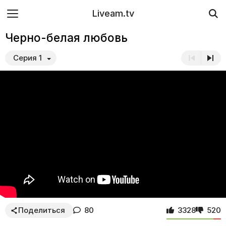
Liveam.tv
Черно-белая любовь
Серия 1
Поделиться
80
3328
520