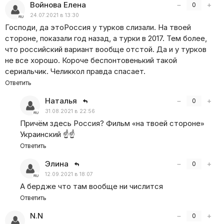
Войнова Елена
−
+
0
24.07.2021 в 13:30
Господи, да этоРоссия у турков слизали. На твоей
стороне, показали год назад, а турки в 2017. Тем более,
что российский вариант вообще отстой. Да и у турков
не все хорошо. Короче беспонтовенький такой
сериальчик. Челиккол правда спасает.
Ответить
Наталья
−
+
0
31.08.2021 в 22:56
Причём здесь Россия? Фильм
«
на твоей стороне»
Украинский ☝️☝️
Ответить
Элина
−
+
0
12.09.2021 в 18:07
А бердже что там вообще ни числится
Ответить
N.N
−
+
0