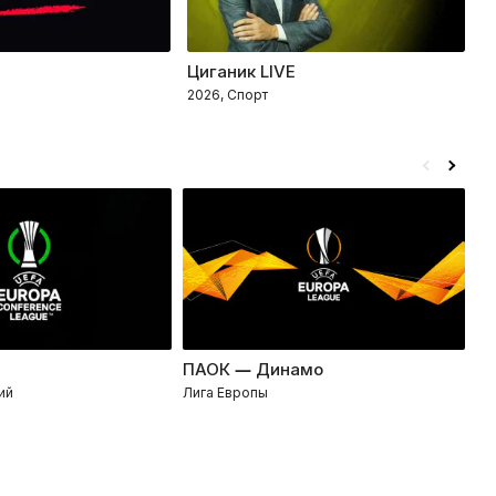
Циганик LIVE
П
2026, Спорт
2
ПАОК — Динамо
ЛН
ий
Лига Европы
Ли