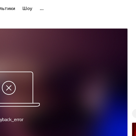
льтики
Шоу
…