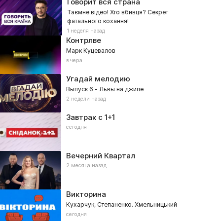
Говорит вся страна
Таємне відео! Хто вбивця? Секрет
фатального кохання!
1 неделя назад
Контрлве
Марк Куцевалов
вчера
Угадай мелодию
Выпуск 6 - Львы на джипе
2 недели назад
Завтрак с 1+1
сегодня
Вечерний Квартал
2 месяца назад
Викторина
Кухарчук, Степаненко. Хмельницький
сегодня