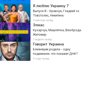
Я люблю Украину
7
Выпуск 8 - Кравчук, Гладкий vs
Товстолес, Никитина
3 месяца назад
Элиас
Кухарчук, Машлятіна, Вікоброда.
Житомир
1 неделя назад
Говорит Украина
Близняшек родила – одну
подменили: что покажет ДНК?
4 года назад
аТоТаке
Обзор тура УПЛ
026, Спорт
2026, Спорт