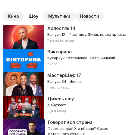
Кино
Шоу
Мультики
Новости
Холостяк
14
Выпуск 12 - Пост-шоу. Жизнь после проекта
7 месяцев назад
Викторина
Кухарчук, Степаненко. Хмельницький
вчера
МастерШеф
17
Выпуск 34 - Финал
1 месяц назад
Дизель шоу
Дайджест
2 дня назад
Говорит вся страна
Таємне відео! Хто вбивця? Секрет
фатального кохання!