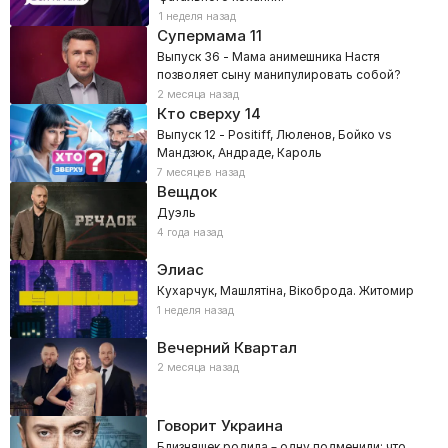
1 неделя назад
Супермама
11
Выпуск 36 - Мама анимешника Настя
позволяет сыну манипулировать собой?
2 месяца назад
Кто сверху
14
Выпуск 12 - Positiff, Люленов, Бойко vs
Мандзюк, Андраде, Кароль
7 месяцев назад
Вещдок
Дуэль
4 года назад
Элиас
Кухарчук, Машлятіна, Вікоброда. Житомир
1 неделя назад
Вечерний Квартал
2 месяца назад
Говорит Украина
Близняшек родила – одну подменили: что