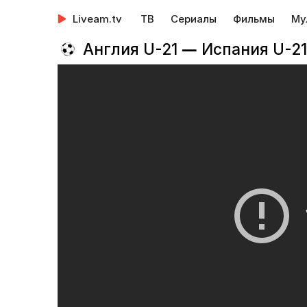
Liveam.tv
ТВ
Сериалы
Фильмы
Му
Англия U-21 — Испания U-21