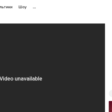
льтики
Шоу
…