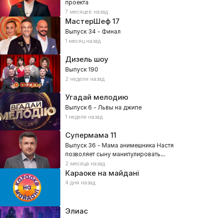
проекта
7 месяцев назад
МастерШеф
17
Выпуск 34 - Финал
1 месяц назад
Дизель шоу
Выпуск 190
2 недели назад
Угадай мелодию
Выпуск 6 - Львы на джипе
1 неделя назад
Супермама
11
Выпуск 36 - Мама анимешника Настя
позволяет сыну манипулировать
собой?
2 месяца назад
Караоке на майдані
4 дня назад
Элиас