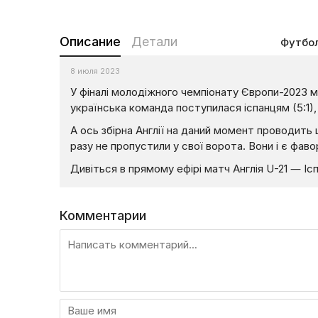
Описание
Детали
Футбо
8 июля 2023
У фіналі молодіжного чемпіонату Європи-2023 між
українська команда поступилася іспанцям (5:1), 
А ось збірна Англії на даний момент проводить 
разу не пропустили у свої ворота. Вони і є фав
Дивіться в прямому ефірі матч Англія U-21 — Ісп
Комментарии