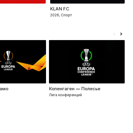
KLAN FC
Т
2026, Спорт
2
амо
Копенгаген — Полесье
ЛН
Лига конференций
Ли