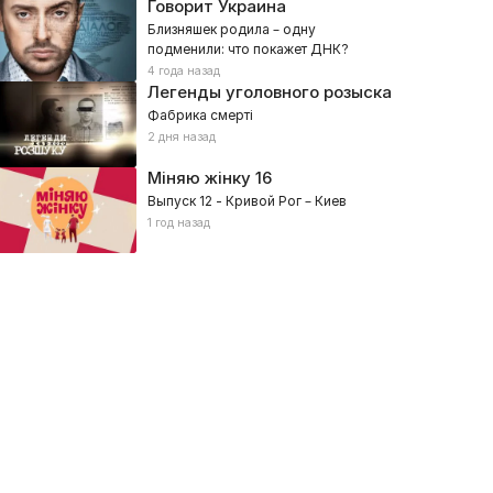
Говорит Украина
Близняшек родила – одну
подменили: что покажет ДНК?
4 года назад
Легенды уголовного розыска
Фабрика смерті
2 дня назад
Міняю жінку
16
Выпуск 12 - Кривой Рог – Киев
1 год назад
бзор тура УПЛ
КДК
026, Спорт
2026, Спорт