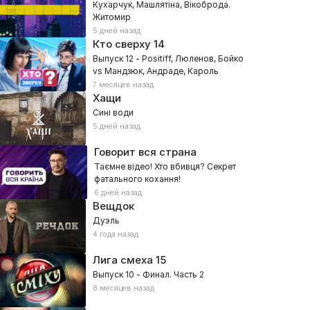
Кухарчук, Машлятіна, Вікоброда.
Житомир
5 дней назад
Кто сверху
14
Выпуск 12 - Positiff, Люленов, Бойко
vs Мандзюк, Андраде, Кароль
7 месяцев назад
Хащи
Сині води
5 дней назад
Говорит вся страна
Таємне відео! Хто вбивця? Секрет
фатального кохання!
6 дней назад
Вещдок
Дуэль
4 года назад
Лига смеха
15
Выпуск 10 - Финал. Часть 2
8 месяцев назад