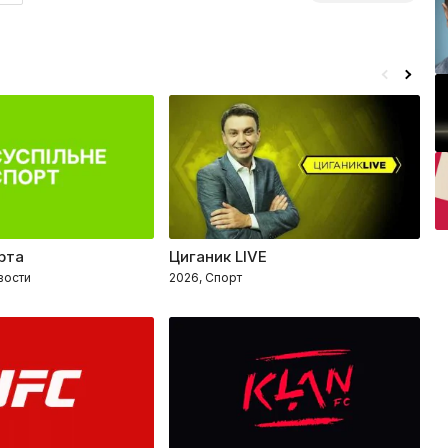
рта
Циганик LIVE
О
вости
2026, Спорт
2