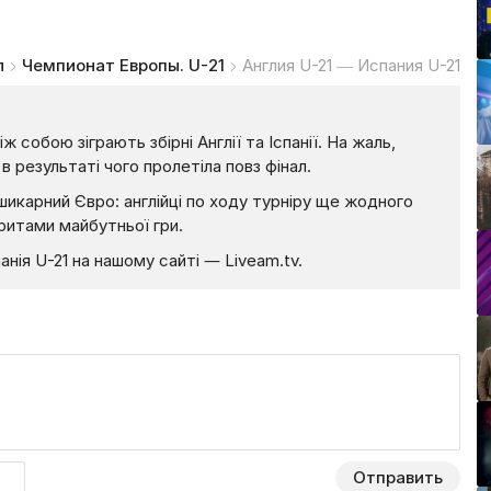
л
Чемпионат Европы. U-21
Англия U-21 — Испания U-21
 собою зіграють збірні Англії та Іспанії. На жаль,
в результаті чого пролетіла повз фінал.
шикарний Євро: англійці по ходу турніру ще жодного
оритами майбутньої гри.
анія U-21 на нашому сайті — Liveam.tv.
Отправить