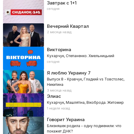
Завтрак с 1+1
сегодня
Вечерний Квартал
2 месяца назад
Викторина
Кухарчук, Степаненко. Хмельницький
сегодня
Я люблю Украину
7
Выпуск 8 - Кравчук, Гладкий vs Товстолес,
Никитина
3 месяца назад
Элиас
Кухарчук, Машлятіна, Вікоброда. Житомир
1 неделя назад
Говорит Украина
Близняшек родила – одну подменили: что
покажет ДНК?