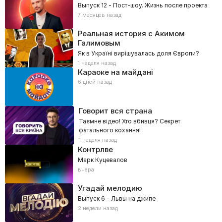
Выпуск 12 - Пост-шоу. Жизнь после проекта
7 месяцев назад
Реальная история с Акимом
Галимовым
Як в Україні вирішувалась доля Європи?
1 неделя назад
Караоке на майдані
6 дней назад
Говорит вся страна
Таємне відео! Хто вбивця? Секрет
фатального кохання!
1 неделя назад
Контрлве
Марк Куцевалов
вчера
Угадай мелодию
Выпуск 6 - Львы на джипе
2 недели назад