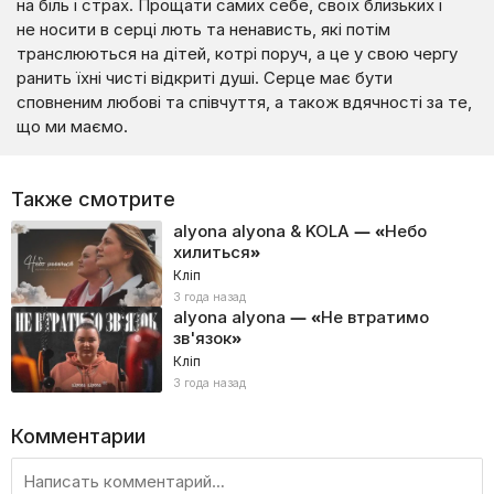
на біль і страх. Прощати самих себе, своїх близьких і
не носити в серці лють та ненависть, які потім
транслюються на дітей, котрі поруч, а це у свою чергу
ранить їхні чисті відкриті душі. Серце має бути
сповненим любові та співчуття, а також вдячності за те,
що ми маємо.
Также смотрите
alyona alyona & KOLA — «Небо
хилиться»
Кліп
3 года назад
alyona alyona — «Не втратимо
зв'язок»
Кліп
3 года назад
Комментарии