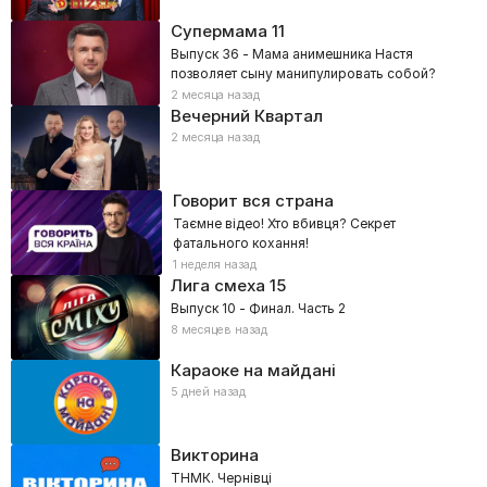
Супермама
11
Выпуск 36 - Мама анимешника Настя
позволяет сыну манипулировать собой?
2 месяца назад
Вечерний Квартал
2 месяца назад
Говорит вся страна
Таємне відео! Хто вбивця? Секрет
фатального кохання!
1 неделя назад
Лига смеха
15
Выпуск 10 - Финал. Часть 2
8 месяцев назад
Караоке на майдані
5 дней назад
Викторина
ТНМК. Чернівці