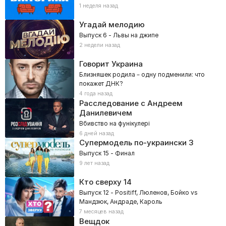
1 неделя назад
Угадай мелодию
Выпуск 6 - Львы на джипе
2 недели назад
Говорит Украина
Близняшек родила – одну подменили: что
покажет ДНК?
4 года назад
Расследование с Андреем
Данилевичем
Вбивство на фунікулері
6 дней назад
Супермодель по-украински
3
Выпуск 15 - Финал
9 лет назад
Кто сверху
14
Выпуск 12 - Positiff, Люленов, Бойко vs
Мандзюк, Андраде, Кароль
7 месяцев назад
Вещдок