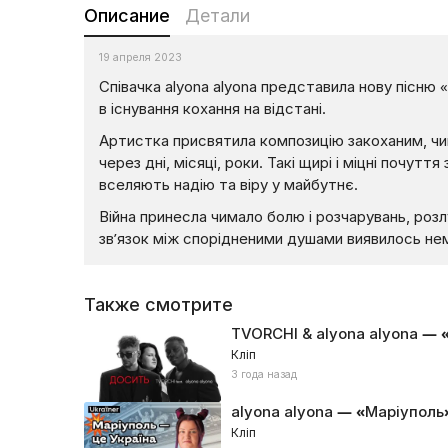
Описание
Детали
19 апреля 2023
Співачка alyona alyona представила нову пісню 
в існування кохання на відстані.
Артистка присвятила композицію закоханим, чий
через дні, місяці, роки. Такі щирі і міцні почутт
вселяють надію та віру у майбутнє.
Війна принесла чимало болю і розчарувань, розл
зв’язок між спорідненими душами виявилось не
Также смотрите
TVORCHI & alyona alyona —
Кліп
3 года назад
alyona alyona — «Маріуполь
Кліп