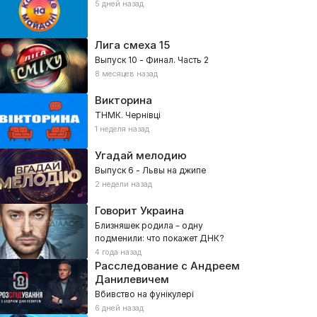
5 дней назад
Лига смеха
15
Выпуск 10 - Финал. Часть 2
8 месяцев назад
Викторина
ТНМК. Чернівці
1 неделя назад
Угадай мелодию
Выпуск 6 - Львы на джипе
2 недели назад
Говорит Украина
Близняшек родила – одну
подменили: что покажет ДНК?
4 года назад
Расследование с Андреем
Данилевичем
Вбивство на фунікулері
6 дней назад