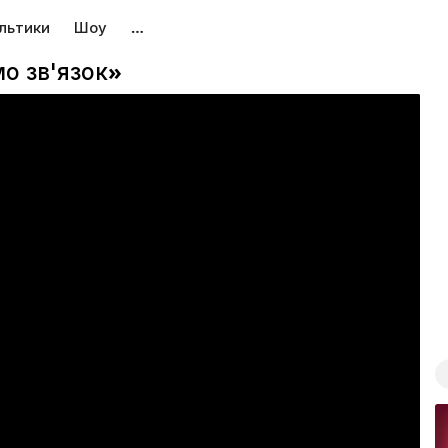
льтики
Шоу
…
мо зв'язок»