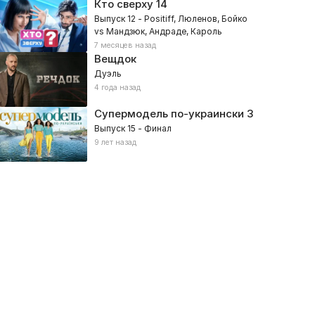
Кто сверху
14
Выпуск 12 - Positiff, Люленов, Бойко
vs Мандзюк, Андраде, Кароль
7 месяцев назад
Вещдок
Дуэль
4 года назад
Супермодель по-украински
3
Выпуск 15 - Финал
9 лет назад