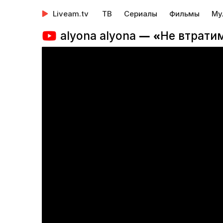
Liveam.tv
ТВ
Сериалы
Фильмы
Му
alyona alyona — «Не втрати