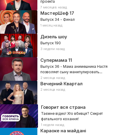
проекта
7 месяцев назад
МастерШеф
17
Выпуск 34 - Финал
1 месяц назад
Дизель шоу
Выпуск 190
3 недели назад
Супермама
11
Выпуск 36 - Мама анимешника Настя
позволяет сыну манипулировать
собой?
2 месяца назад
Вечерний Квартал
2 месяца назад
Говорит вся страна
Таємне відео! Хто вбивця? Секрет
фатального кохання!
1 неделя назад
Караоке на майдані