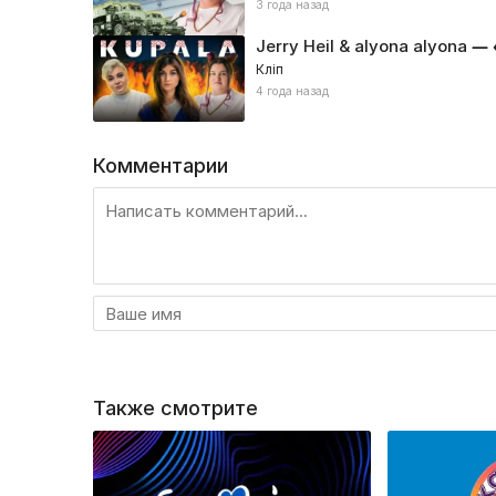
3 года назад
Jerry Heil & alyona alyona —
Кліп
4 года назад
Комментарии
Также смотрите