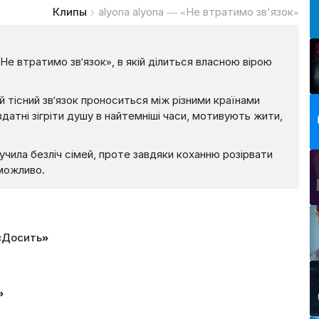
Клипы
alyona alyona — «Не втратимо зв'язок»
«Не втратимо зв’язок», в якій ділиться власною вірою
 тісний зв’язок проноситься між різними країнами
я здатні зігріти душу в найтемніші часи, мотивують жити,
учила безліч сімей, проте завдяки коханню розірвати
можливо.
 «Досить»
»