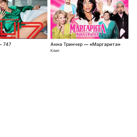
— 747
Анна Тринчер — «Маргарита»
Ти
Клип
Кл