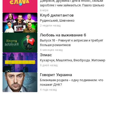
Депресія, дружина і діти в Японії, скільки
заробляє і чим займається. Павло Шилько
вчера
Клуб дилетантов
Рудинський, Шевченко
2 недели назад
Любовь на выживание
6
Выпуск 16 - Ревнует к актрисам и требует
больше романтиков
6 месяцев назад
Элиас
Кухарчук, Машлятіна, Вікоброда. Житомир
6 дней назад
Говорит Украина
Близняшек родила – одну подменили: что
покажет ДНК?
4 года назад