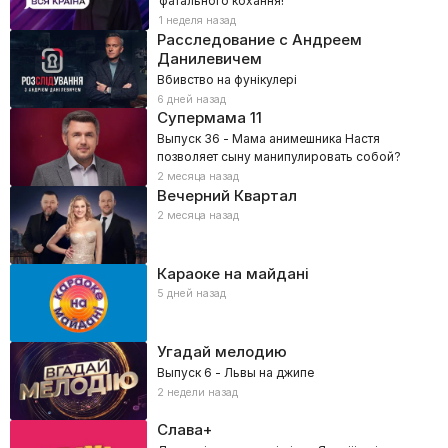
фатального кохання!
1 неделя назад
Расследование с Андреем
Данилевичем
Вбивство на фунікулері
6 дней назад
Супермама
11
Выпуск 36 - Мама анимешника Настя
позволяет сыну манипулировать собой?
2 месяца назад
Вечерний Квартал
2 месяца назад
Караоке на майдані
5 дней назад
Угадай мелодию
Выпуск 6 - Львы на джипе
2 недели назад
Слава+