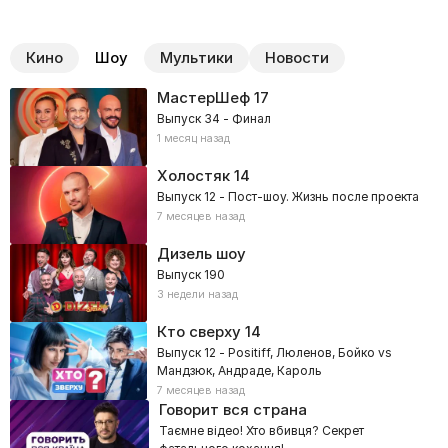
Кино
Шоу
Мультики
Новости
МастерШеф
17
Выпуск 34 - Финал
1 месяц назад
Холостяк
14
Выпуск 12 - Пост-шоу. Жизнь после проекта
7 месяцев назад
Дизель шоу
Выпуск 190
3 недели назад
Кто сверху
14
Выпуск 12 - Positiff, Люленов, Бойко vs
Мандзюк, Андраде, Кароль
7 месяцев назад
Говорит вся страна
Таємне відео! Хто вбивця? Секрет