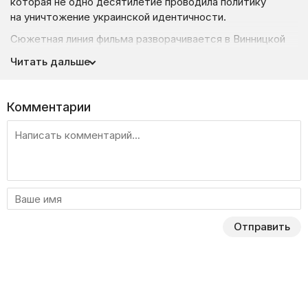
которая не одно десятилетие проводила политику
на уничтожение украинской идентичности.
Сюжетная линия фильма разворачивается в Винницкой
области в Советской Украине. Главный герой картины
Читать дальше
Петр в 1953 году наконец-то возвращается домой
к своей семье после ужасных тридцати лет заключения
в далекой Сибири. Однако на родной земле его память
Комментарии
каждый раз возвращается в 1920-е годы, когда к власти
пришли коммунисты и начали проводить свою политику.
Именно тогда началась массовая агитация людей
к принятию идей советской власти, которая призывала
отказаться от веры в Бога и занималась полным
уничтожением храмов и святынь. Именно главный герой
и его близкие стали свидетелями и непосредственными
Отправить
участниками тех страшных событий, которые
испытывали непоколебимую веру на прочность…