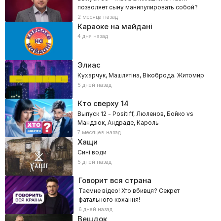
позволяет сыну манипулировать собой?
2 месяца назад
Караоке на майдані
4 дня назад
Элиас
Кухарчук, Машлятіна, Вікоброда. Житомир
5 дней назад
Кто сверху
14
Выпуск 12 - Positiff, Люленов, Бойко vs
Мандзюк, Андраде, Кароль
7 месяцев назад
Хащи
Сині води
5 дней назад
Говорит вся страна
Таємне відео! Хто вбивця? Секрет
фатального кохання!
6 дней назад
Вещдок