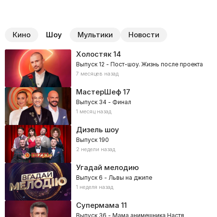
Кино
Шоу
Мультики
Новости
Холостяк
14
Выпуск 12 - Пост-шоу. Жизнь после проекта
7 месяцев назад
МастерШеф
17
Выпуск 34 - Финал
1 месяц назад
Дизель шоу
Выпуск 190
2 недели назад
Угадай мелодию
Выпуск 6 - Львы на джипе
1 неделя назад
Супермама
11
Выпуск 36 - Мама анимешника Настя