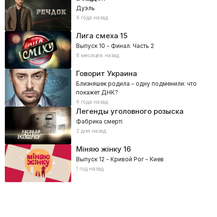
Дуэль
4 года назад
Лига смеха
15
Выпуск 10 - Финал. Часть 2
8 месяцев назад
Говорит Украина
Близняшек родила – одну подменили: что
покажет ДНК?
4 года назад
Легенды уголовного розыска
Фабрика смерті
2 дня назад
Міняю жінку
16
Выпуск 12 - Кривой Рог – Киев
1 год назад