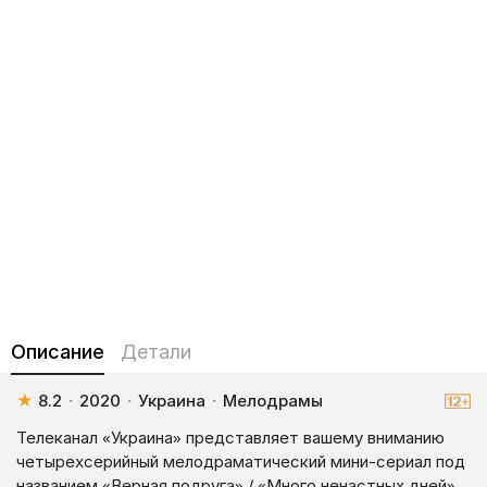
Описание
Детали
★
8.2
·
2020
·
Украина
·
Мелодрамы
Телеканал «Украина» представляет вашему вниманию
четырехсерийный мелодраматический мини-сериал под
названием «Верная подруга» / «Много ненастных дней».